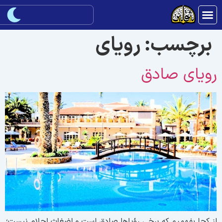
برچسب:
روياى
وياى صادق
ز كجا بفهميم كه برخى رؤياها صادق است و اضغاث احلام نيست؛