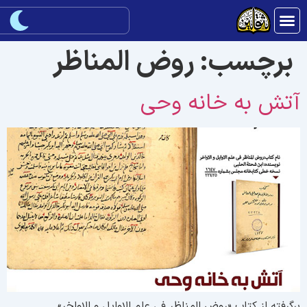
برچسب:
روض المناظر
تش به خانه وحی
رگرفته از کتاب «روض المناظر فی علم الاوایل و الاواخر»