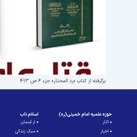
برگرفته از کتاب «رد المحتار» جزء 6 ص 413
حوزه علمیه امام خمینی(ره)
اسلام ناب
آثار
از آسمان
اخبار
سبک زندگی