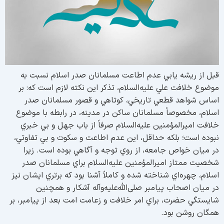
بل از ريشه يابي عدم اطاعت مسلمانان صدر اسلام نسبت به
وضوع خلافت علي علیه‌السلام، تذكر اين نكته لازم است كه: بر
ساس شواهد قطعي تاريخي، كوتاهي و قصور مسلمانان صدر
سلام، مخصوصاً مسلمانان ساكن در مدينه، در رابطه با موضوع
لافت امیرالمؤمنین علیه‌السلام صرفاً از باب جهل و بي خبري
بوده است؛ بلكه حداقل، اين عدم اطاعت و سكوت و بي تفاوتي،
ر ميان خواص جامعه، از روي توجه و آگاهي بوده است. زيرا
خصيت ممتاز امیرالمؤمنین علیه‌السلام براي مسلمانان صدر
سلام، چهره‌اي شناخته شده و كاملاً آشنا بود که برتري ایشان نیز
ر ميان اصحاب پيامبر صلی‌الله‌علیه‌وآله آشکار و همچنین
ايستگي حضرت، براي امر خلافت و زعامت امت بعد از پيامبر، بر
مگان روشن بود.