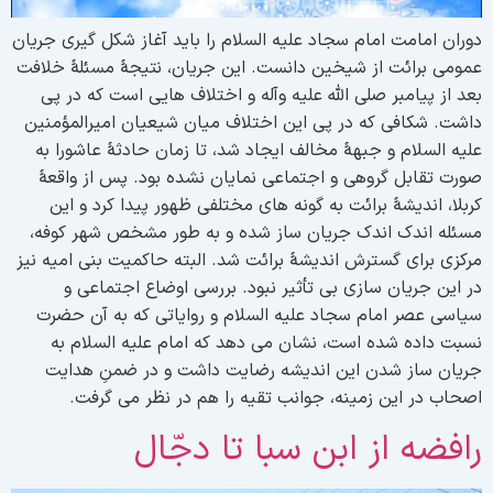
وران امامت امام سجاد علیه السلام را باید آغاز شکل گیری جریان
مومی برائت از شیخین دانست. این جریان، نتیجۀ مسئلۀ خلافت
عد از پیامبر صلی الله علیه وآله و اختلاف هایی است که در پی
اشت. شکافی که در پی این اختلاف میان شیعیان امیرالمؤمنین
لیه السلام و جبهۀ مخالف ایجاد شد، تا زمان حادثۀ عاشورا به
ورت تقابل گروهی و اجتماعی نمایان نشده بود. پس از واقعۀ
ربلا، اندیشۀ برائت به گونه های مختلفی ظهور پیدا کرد و این
سئله اندک اندک جریان ساز شده و به طور مشخص شهر کوفه،
رکزی برای گسترش اندیشۀ برائت شد. البته حاکمیت بنی امیه نیز
ر این جریان سازی بی تأثیر نبود. بررسی اوضاع اجتماعی و
یاسی عصر امام سجاد علیه السلام و روایاتی که به آن حضرت
سبت داده شده است، نشان می دهد که امام علیه السلام به
ریان ساز شدن این اندیشه رضایت داشت و در ضمنِ هدایت
صحاب در این زمینه، جوانب تقیه را هم در نظر می گرفت.
افضه از ابن سبا تا دجّال