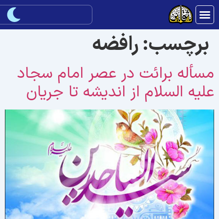
برچسب:
رافضه
سأله برائت در عصر امام سجاد
لیه السلام از انديشه تا جريان