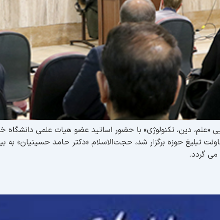
 آبان ماه 1402، نشست هم افزایی «علم، دین، تکنولوژی» با حضور اساتید عضو هیات علم
ونت تبلیغ حوزه برگزار شد، حجت‌الاسلام «دکتر حامد حسینیان» به بی
می گردد.