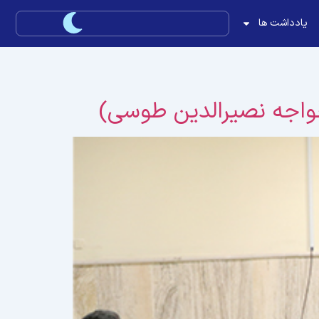
یادداشت ها
 خواجه نصیرالدین طوسی)