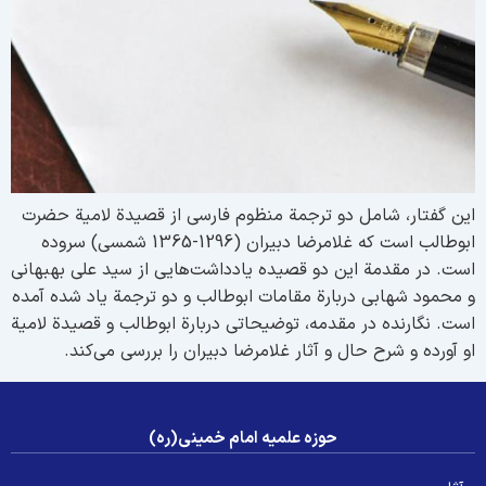
ین گفتار، شامل دو ترجمة منظوم فارسی از قصیدة لامیة حضرت
ابوطالب است که غلامرضا دبیران (1296-1365 شمسی) سروده
ست. در مقدمة این دو قصیده یادداشت‌هایی از سید علی بهبهانی
 محمود شهابی دربارة مقامات ابوطالب و دو ترجمة یاد شده آمده
ست. نگارنده در مقدمه، توضیحاتی دربارة ابوطالب و قصیدة لامیة
و آورده و شرح حال و آثار غلامرضا دبیران را بررسی می‌کند.
حوزه علمیه امام خمینی(ره)