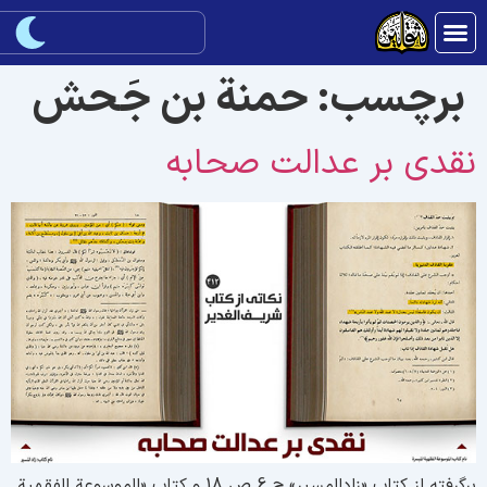
برچسب:
حمنة بن جَحش
قدی بر عدالت صحابه
برگرفته از کتاب «زادالمسیر» ج 6 ص 18 و کتاب «الموسوعة الفقهیة