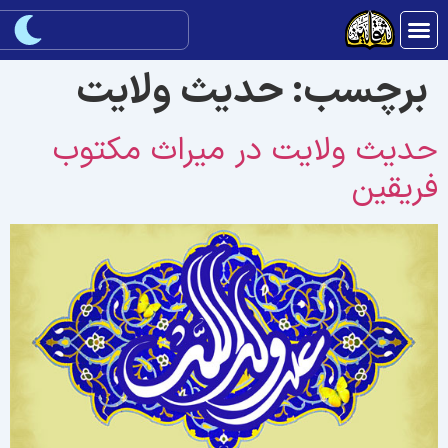
برچسب:
حديث ولايت
ديث ولايت در ميراث مکتوب
ريقين