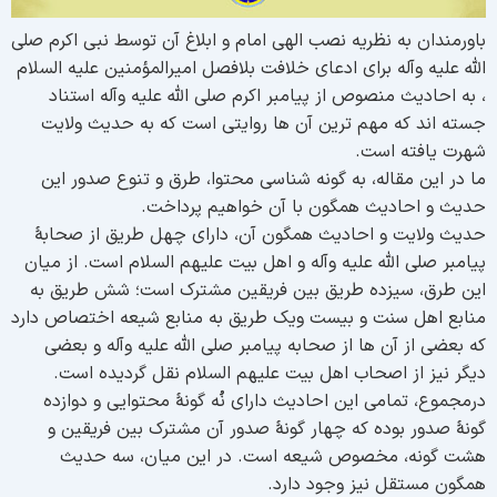
اورمندان به نظریه نصب الهی امام و ابلاغ آن توسط نبی اکرم صلی
لله علیه وآله برای ادعای خلافت بلافصل امیرالمؤمنین علیه السلام
 به احادیث منصوص از پیامبر اکرم صلی الله علیه وآله استناد
سته اند که مهم ترین آن ها روایتی است که به حدیث ولایت
هرت یافته است.
ا در این مقاله، به گونه شناسی محتوا، طرق و تنوع صدور این
دیث و احادیث همگون با آن خواهیم پرداخت.
دیث ولایت و احادیث همگون آن، دارای چهل طریق از صحابۀ
یامبر صلی الله علیه وآله و اهل بیت علیهم السلام است. از میان
ین طرق، سیزده طریق بین فریقین مشترک است؛ شش طریق به
نابع اهل سنت و بیست ویک طریق به منابع شیعه اختصاص دارد
ه بعضی از آن ها از صحابه پیامبر صلی الله علیه وآله و بعضی
یگر نیز از اصحاب اهل بیت علیهم السلام نقل گردیده است.
رمجموع، تمامی این احادیث دارای نُه گونۀ محتوایی و دوازده
ونۀ صدور بوده که چهار گونۀ صدور آن مشترک بین فریقین و
شت گونه، مخصوص شیعه است. در این میان، سه حدیث
مگون مستقل نیز وجود دارد.