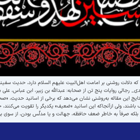
له که دلالت روشنی بر امامت اهل‌البیت علیهم السلام دارد، حدیث سف
جالی روایات پنج تن از صحابه: عبدالله بن زبیر، ابن عباس، علی بن 
ج این مقاله به‌روشنی نشان می‌دهد که برخی از اسانید حدیث، «ص
د، ولی ازآنجاکه این اسانید «ضعیف» یکدیگر را تقویت می‌کنند، حدی
؛ بلکه صرفاً به خاطر ضعف حافظه، جهالت و یا مدلّس بودن، از سوی 