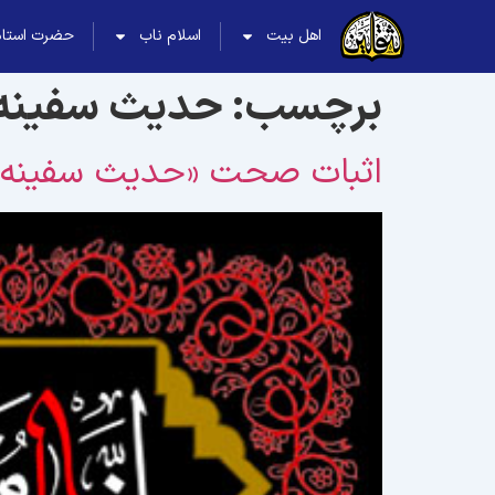
اهل بیت
اسلام ناب
حضرت استاد
برچسب:
حديث سفينه
اثبات صحت «حديث سفينه» ب