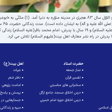
حضرت امام صادق(علیه السلام) در تاریخ هفد
حضرت 12 سال در مدینه با جدّ بزرگوارش امام سجّاد(علیه السلام) و 1۹ سال با پدرش، ام
ا پدرش در راه نشر معارف اهل بیت(علیهم السلام) تلاش می کرد.
حضرت استاد
اهل بیت(ع)
نماز جمعه
عبرات
تفسیر قرآن
دفتر شعر
سخنرانی های مناسبتی
امامت پژوهی
درس اخلاق مسجد جامع ازگل
پرسش و پاسخ
درس اخلاق حوزه امام خمینی
جستارهایی در ت
 اسلامی
سیره و زندگانی