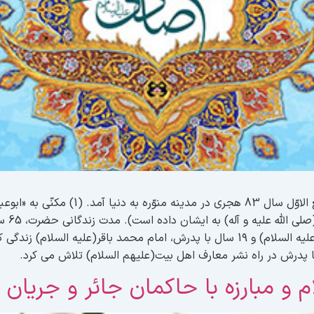
حضرت امام صادق(علیه السلام) در تاریخ هفد
حضرت 12 سال در مدینه با جدّ بزرگوارش امام سجّاد(علیه السلام) و 1۹ سال با پدرش، ام
ا پدرش در راه نشر معارف اهل بیت(علیهم السلام) تلاش می کرد.
 و مبارزه با حاکمان جائر و جریان