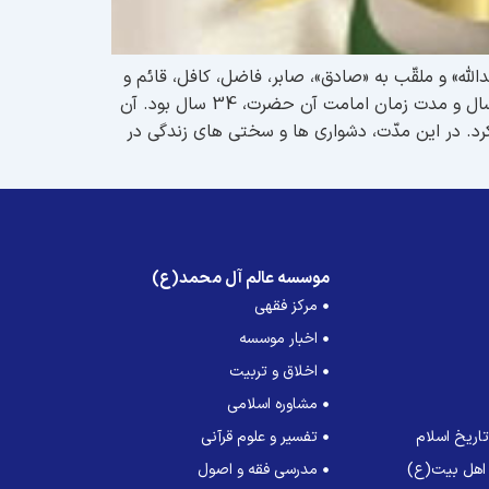
هم ربیع الاوّل سال 83 هجری در مدینه منوّره به دنیا آمد. (1) مكنّی به «ابوعبدالله» و ملقّب به «صادق»، صابر، فاضل، کافل، قائم و
منجی است.(گفته می شود لقب صادق را پیامبر اکرم (صلی الله علیه و آله) به ایشان داده است). مدت زندگانی حضرت، 65 سال و مدت زمان امامت آن حضرت، 34 سال بود. آن
ام محمد باقر(علیه السلام) زندگی کرد. در این مدّت، دشواری ها و سختی های زندگی در
موسسه عالم آل محمد(ع)
مرکز فقهی
اخبار موسسه
اخلاق و تربیت
مشاوره اسلامی
اریخ اسلام
تفسیر و علوم قرآنی
 اهل بیت(ع)
مدرسی فقه و اصول