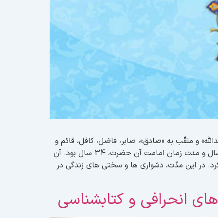
هم ربیع الاوّل سال 83 هجری در مدینه منوّره به دنیا آمد. (1) مكنّی به «ابوعبدالله» و ملقّب به «صادق»، صابر، فاضل، کافل، قائم و
منجی است.(گفته می شود لقب صادق را پیامبر اکرم (صلی الله علیه و آله) به ایشان داده است). مدت زندگانی حضرت، 65 سال و مدت زمان امامت آن حضرت، 34 سال بود. آن
ام محمد باقر(علیه السلام) زندگی کرد. در این مدّت، دشواری ها و سختی های زندگی در
 های انحرافی و کتابشناسی