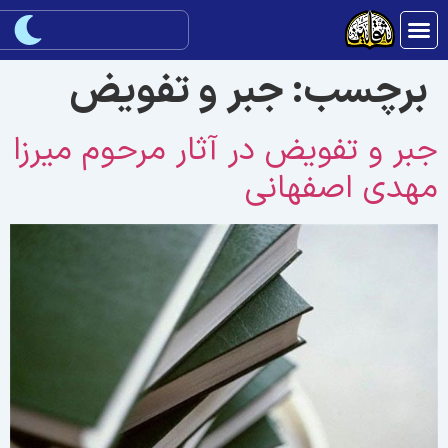
برچسب:
جبر و تفویض
بر و تفویض در آثار مرحوم میرزا
هدی اصفهانی