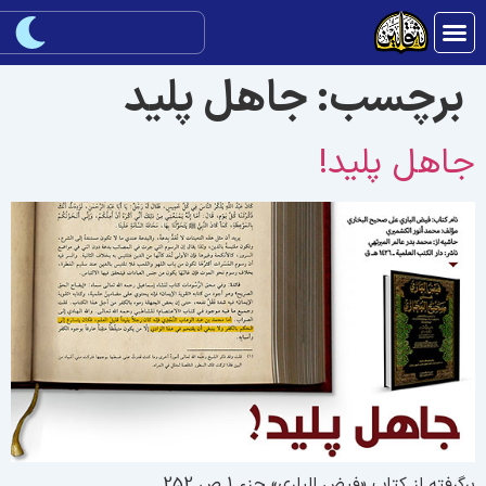
برچسب:
جاهل پلید
اهل پلید!
رگرفته از کتاب «فیض الباری» جزء 1 ص 252