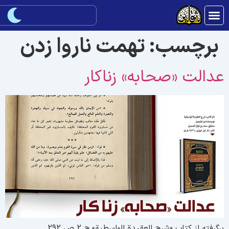
برچسب:
تهمت ناروا زدن
دالت «صحابه» زناکار
رگرفته از کتاب «شرح العقیدة الواسطیة» ج 2 ص 292