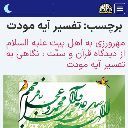
برچسب:
تفسير آيه مودت
هرورزى به اهل بيت علیه السلام
ز ديدگاه قرآن و سنّت : نگاهى به
فسير آيه مودت