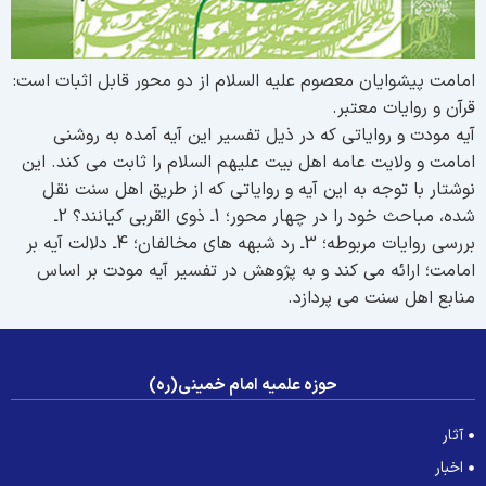
مامت پيشوايان معصوم علیه السلام از دو محور قابل اثبات است:
رآن و روايات معتبر.
يه مودت و رواياتى كه در ذيل تفسير اين آيه آمده به روشنى
مامت و ولايت عامه اهل بيت علیهم السلام را ثابت می كند. این
وشتار با توجه به اين آيه و رواياتى كه از طريق اهل سنت نقل
شده، مباحث خود را در چهار محور؛ 1ـ ذوى القربى كيانند؟ 2ـ
بررسى روايات مربوطه؛ 3ـ رد شبهه های مخالفان؛ 4ـ دلالت آيه بر
مامت؛ ارائه می كند و به پژوهش در تفسیر آیه مودت بر اساس
نابع اهل سنت می پردازد.
حوزه علمیه امام خمینی(ره)
آثار
اخبار