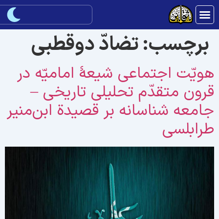
برچسب:
تضادّ دوقطبی
ويّت اجتماعی شيعۀ اماميّه در
رون متقدّم تحليلی تاريخی –
امعه‌ شناسانه بر قصيدة ابن‌منير
رابلسی