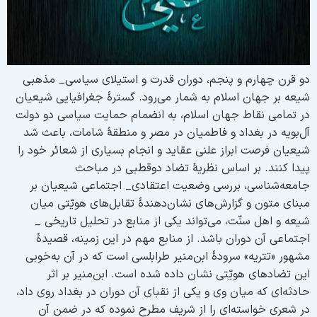
و قرن چهارم و پنجم، دوران قدرت و استیلای سیاسی_ مذهبی
یعه بر جهان اسلام به شمار می‌رود. گسترۀ جغرافیایی شیعیان
ر تمامی نقاط جهان اسلام، به انضمام حمایت سیاسی دو دولت
ل‌بویه در بغداد و فاطمیان در مصر و منطقۀ شامات، باعث شد
یعیان فرصت ابراز علنی عقاید و انجام بسیاری از شعائر خود را
یدا کنند. بر اساس نظریۀ تضاد دوقطبی در مباحث
امعه‌شناسی، بررسی وضعیت اعتقادی_‌ اجتماعی شیعیان بر
بنای متون و گزارش‌های نشان‌دهندۀ تقابل‌های هویّتی میان
یعه و اهل سنّت، می‌تواند یکی از منابع در تحلیل تاریخی _
اجتماعی آن دوران باشد. از منابع مهم در این زمینه، قصیدۀ
شهور «تتریه» سرودۀ ابن‌منیر طرابلسی است که در آن به‌خوبی
ین تضادهای هویّتی نشان داده شده است. ابن‌منیر بر اثر
ادثه‌ای که میان وی و یکی از نقبای آن دوران در بغداد روی داد،
ر شعری خواسته‌ای را از شریف مطرح نموده که در ضمن آن