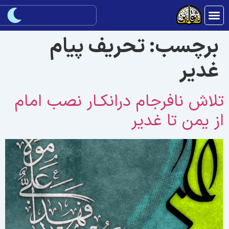
برچسب:
تحریف پیام
غدیر
لاش نافرجام درانکـار نصب امام
ز يمن تا غدير