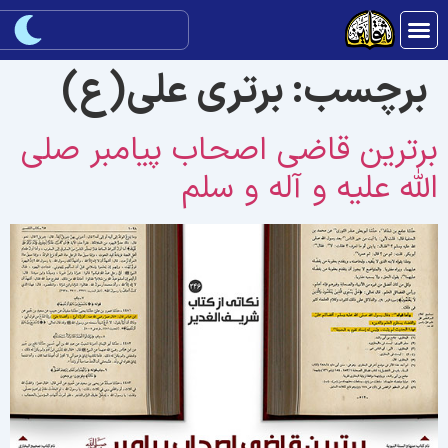
برچسب:
برتری علی(ع)
رترین قاضی اصحاب پیامبر صلی
لله علیه و آله و سلم