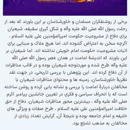
رخی از روشنفکران مسلمان و خاورشناسان بر این باورند که بعد از
حلت رسول الله صلی الله علیه وآله و شکل گیری سقیفه، شیعیان
رای دفاع از مشروعیت حکومت امیرالمؤمنین علی علیه السلام ،
گرچه سخن به اعتراض گشوده اند، اما هیچ ملاک و مبنایی برای
ثبات مشروعیت حکومت امام خویش نداشته اند. اما شیعیان بر
ین باورند که اندیشۀ امامت در همان عصر رسول الله صلی الله
لیه وآله طرح شده و موردتوجه شیعیان بوده و در قالب مناظرات
ز آن دفاع کرده اند. این پژوهش با بررسی تاریخی، در جهت نقد
ظریۀ خاورشناسان، زمینه ها و محتوای مناظرات شیعیان با
خالفان دربارۀ امامت را بررسی و نشانه یابی کرده و روشن ساخته
ست که با انحراف سیاسی و فکری در تعیین جانشین پیامبر اکرم
لی الله علیه وآله ، بیشترین محور مناظرات شیعیان، دفاع از حق
لافت امیرالمؤمنین علی علیه السلام ، طرح صفات و ویژگی های
لیفه و امام جامعه بوده و نتیجۀ آن، گرایش تعداد زیادی از
خالفان به مذهب تشیّع بود.