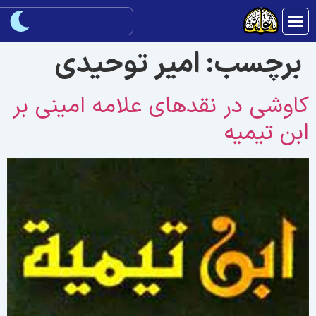
برچسب:
امير توحيدى
اوشى در نقدهاى علامه امينى بر
بن ‏تيميه