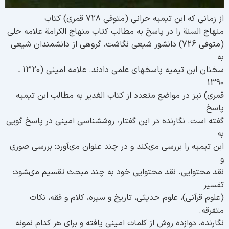
ز زمانى كه ابن تيميه حرانى (متوفى 728 قمرى) كتاب
نهاج السنة را در پاسخ به مطالب كتاب منهاج الكرامة علامه حلى
(متوفى 726) دانشور شيعى نگاشت، گروهى از دانشمندان شيعى
ه
سخنان ابن تيميه پاسخ‏هاى علمى دادند. علامه امينى (1320 ـ
139
مرى) نيز در مواضع متعدد از كتاب الغدير به مطالب ابن تيميه
اسخ
فته است. نگارنده در اين گفتار، روش‏شناسى امينى در پاسخ گويى
ه
بن تيميه را بررسى مى‏كند و در چند عنوان مى‏آورد: بررسى صورى
قد محتوايى. نقد محتوايى خود به چند مبحث تقسيم مى‏شود:
فسير
علوم قرآنى)، علوم حديثى، تاريخ و سيره، كلام و فقه، نكات
تفرقه.
گارنده، دوازده روش از كلمات امينى يافته و براى هر كدام نمونه