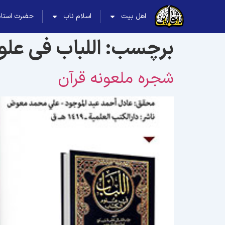
اهل بیت
اسلام ناب
حضرت استاد
برچسب:
اللباب فی علو
شجره ملعونه قرآن