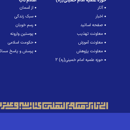
حوزه علمیه امام خمینی(ره)
اسلام ناب
آثار
از آسمان
اخبار
سبک زندگی
صفحه اساتید
رسم خوبان
معاونت تهذیب
پوستین وارونه
معاونت آموزش
حکومت اسلامی
معاونت پژوهش
پرسش و پاسخ مسائل
حوزه علمیه امام خمینی(ره) 2