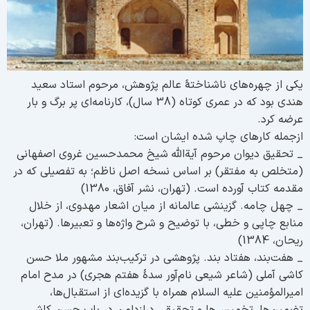
کی از چهره‌های ناشناختۀ عالم پژوهش، مرحوم استاد سعید
هندی بود که در عمری کوتاه (38 سال)، کارنامه‌ای پر برگ و بار
رضه کرد.
زجمله کارهای چاپ شده ایشان است:
 تحقیق دیوان مرحوم آیة‌الله شیخ محمدحسین غروی اصفهانی
متخلص به مفتقر) بر اساس نسخه اصل ناظم؛ به تفصیلی که در
قدمه کتاب آورده است. (تهران، نشر آفاق، 1380)
 چهل چامه. گزینشی عالمانه از میان اشعار مهدوی، از خلال
نابع چاپی و خطی، با توضیح و شرح واژه‌ها و تعبیرها. (تهران،
یحان، 1384)
 هفت‌بند، هفتاد بند. پژوهشی در ترکیب‌بند مشهور ملا حسن
اشی آملی (شاعر شیعی نام‌آور سدۀ هفتم هجری) در مدح امام
میرالمؤمنین علیه السلام همراه با گزیده‌ای از استقبال‌ها،