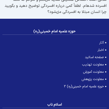
فسرده شده‏ام. لطفاً كمى درباره افسردگى توضيح دهيد و بگوييد
را انسان مبتلا به افسردگى مى‏شود؟
حوزه علمیه امام خمینی(ره)
آثار
اخبار
صفحه اساتید
معاونت تهذیب
معاونت آموزش
معاونت پژوهش
حوزه علمیه امام خمینی(ره) 2
اسلام ناب