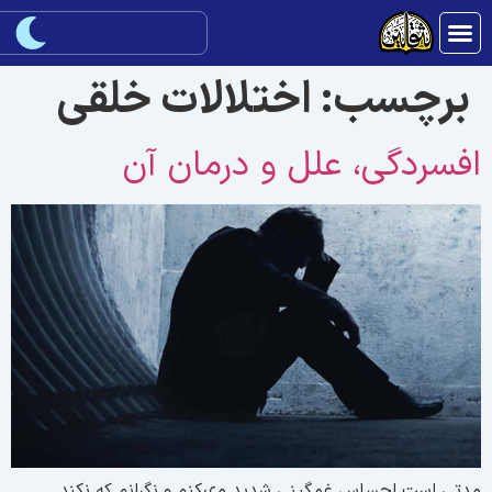
برچسب:
اختلالات خلقی
فسردگى، علل و درمان آن
دتى است احساس غمگينى شديد مى‏كنم و نگرانم كه نكند