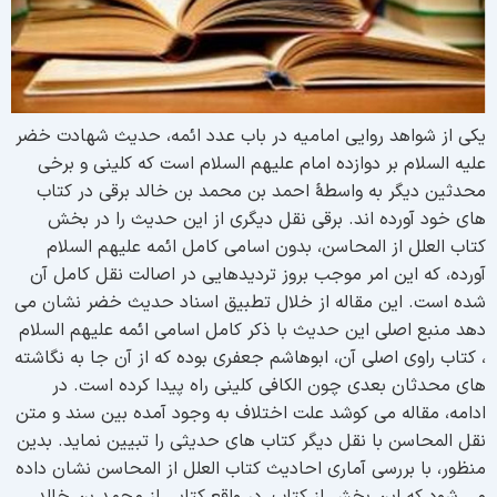
کی از شواهد روایی امامیه در باب عدد ائمه، حدیث شهادت خضر
لیه السلام بر دوازده امام علیهم السلام است که کلینی و برخی
حدثین دیگر به واسطۀ احمد بن محمد بن خالد برقی در کتاب
ای خود آورده اند. برقی نقل دیگری از این حدیث را در بخش
تاب العلل از المحاسن، بدون اسامی کامل ائمه علیهم السلام
ورده، که این امر موجب بروز تردیدهایی در اصالت نقل کامل آن
ده است. این مقاله از خلال تطبیق اسناد حدیث خضر نشان می
هد منبع اصلی این حدیث با ذکر کامل اسامی ائمه علیهم السلام
 کتاب راوی اصلی آن، ابوهاشم جعفری بوده که از آن جا به نگاشته
ای محدثان بعدی چون الکافی کلینی راه پیدا کرده است. در
دامه، مقاله می کوشد علت اختلاف به وجود آمده بین سند و متن
قل المحاسن با نقل دیگر کتاب های حدیثی را تبیین نماید. بدین
نظور، با بررسی آماری احادیث کتاب العلل از المحاسن نشان داده