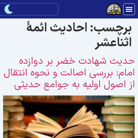
برچسب:
احادیث ائمۀ
اثناعشر
ديث شهادت خضر بر دوازده
مام: بررسی اصالت و نحوه انتقال
ز اصول اوليه به جوامع حديثی