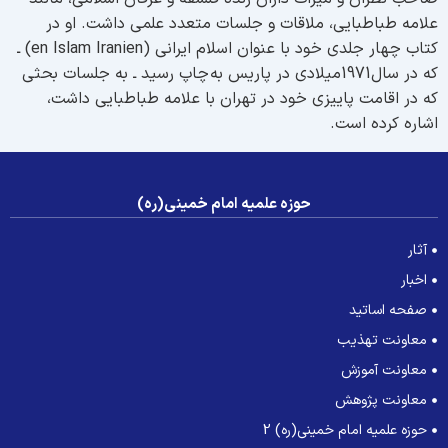
لامه طباطبايى، ملاقات و جلسات متعدد علمى داشت. او در
كتاب چهار جلدى خود با عنوان اسلام ايرانى (en Islam Iranien) ـ
كه در سال1971ميلادى در پاريس به چاپ رسيد ـ به جلسات بحثى
ه در اقامت پاييزى خود در تهران با علامه طباطبايى داشت،
شاره كرده است.
حوزه علمیه امام خمینی(ره)
آثار
اخبار
صفحه اساتید
معاونت تهذیب
معاونت آموزش
معاونت پژوهش
حوزه علمیه امام خمینی(ره) 2