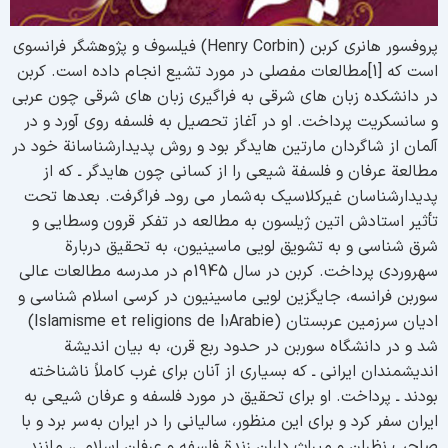
پروفسور هانرى كربن (Henry Corbin) فيلسوف و پژوهشگر فرانسوى
است كه [1]مطالعات مفصلى در مورد تشيع انجام داده است. كربن
ر دانشكده زبان هاى شرقى به فراگيرى زبان هاى شرقى چون عربى
 سانسكريت پرداخت. او در آغاز تحصیل به فلسفه روی آورد و در
لمان از شاگردان مارتين هايدگر بود و روش پديدارشناسانة خود در
طالعة عرفان و فلسفة شيعى را از كسانى چون هايدگر ـ كه از
ديدارشناسان غيركلاسيک به شمار مى رودـ فراگرفت. بعدها تحت
أثیر استادش اتین ژیلسون به مطالعه در تفکر قرون وسطایی و
رق شناسی و به تشویق لویی ماسینیون، به تحقیق دربارة
سهروردی پرداخت. كربن در سال 1945م در مدرسه مطالعات عالى
وربن فرانسه، جايگزين لويى ماسينيون در كرسى اسلام شناسى و
اديان سرزمين عربستان (Islamisme et religions de I›Arabie)
د و در دانشگاه سوربن در حدود ربع قرن، به بيان انديشة
نديشمندان ايرانى ـ كه بسيارى از آنان براى غرب كاملاً ناشناخته
ودند ـ پرداخت. او براى تحقيق در مورد فلسفه و عرفان شيعى به
يران سفر كرد و براى اين منظور، ساليانى را در ايران به سر برد و با
احب نظران و ميراث داران زندة فلسفه و عرفان اسلامى، مانند