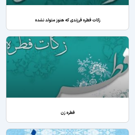
زكات فطره فرزندى كه هنوز متولد نشده
فطره زن