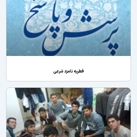
فطریه نامزد شرعى