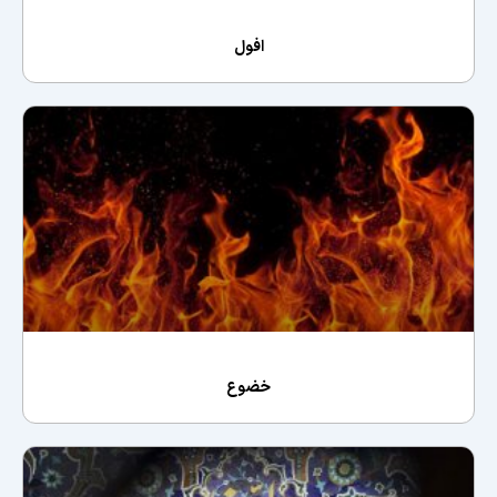
افول
خضوع