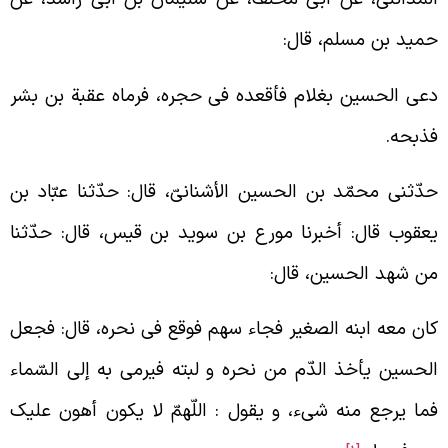
مید بن مسلم، قال:
عی الحسین بغلام فأقعده فی حجره، فرماه عقبة بن بشر
ذبحه.
دّثنی محمّد بن الحسین الأشنانیّ، قال: حدّثنا عبّاد بن
عقوب قال: أخبرنا مورع بن سوید بن قیس، قال: حدّثنا
ن شهد الحسین، قال:
ان معه ابنه الصغیر فجاء سهم فوقع فی نحره، قال: فجعل
لحسین یأخذ الدّم من نحره و لبته فیرمی به إلی السّماء
ما یرجع منه شیء، و یقول : اللّهمّ لا یکون أهون علیک