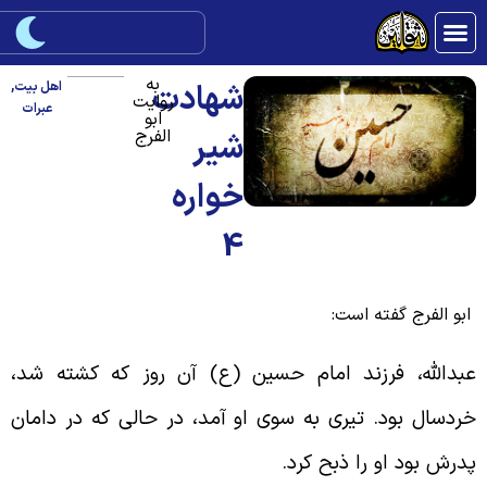
به
شهادت
اهل بیت
,
روایت
عبرات
ابو
الفرج
شیر
خواره
4
بو الفرج گفته است:
بدالله، فرزند امام حسین (ع) آن روز که کشته شد،
ردسال بود. تیری به سوی او آمد، در حالی که در دامان
درش بود او را ذبح کرد.