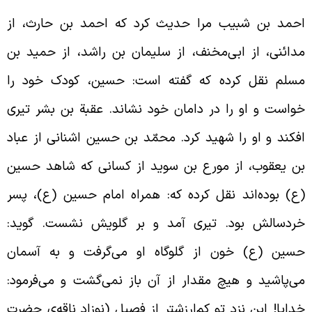
حمد بن شبیب مرا حدیث کرد که احمد بن حارث، از
دائنی، از ابی‌مخنف، از سلیمان بن راشد، از حمید بن
سلم نقل کرده که گفته است: حسین، کودک خود را
واست و او را در دامان خود نشاند. عقبة بن بشر تیری
فکند و او را شهید کرد.
محمّد بن حسین اشنانی از عباد
ن یعقوب، از مورع بن سوید از کسانی که شاهد حسین
ع) بوده‌اند نقل کرده که: همراه امام حسین (ع)، پسر
ردسالش بود. تیری آمد و بر گلویش نشست. گوید:
سین (ع) خون از گلوگاه او می‌گرفت و به آسمان
ی‌پاشید و هیچ مقدار از آن باز نمی‌گشت و می‌فرمود:
دایا! این نزد تو کم‌ارزشتر از فصیل (نوزاد ناقه‌ی حضرت