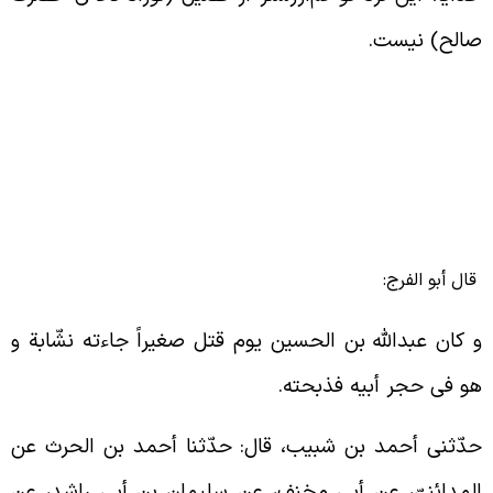
الح) نیست.
ال أبو الفرج:
 کان عبدالله بن الحسین یوم قتل صغیراً جاءته نشّابة و
و فی حجر أبیه فذبحته.
دّثنی أحمد بن شبیب، قال: حدّثنا أحمد بن الحرث عن
لمدائنیّ، عن أبی مخنف، عن سلیمان بن أبی راشد، عن