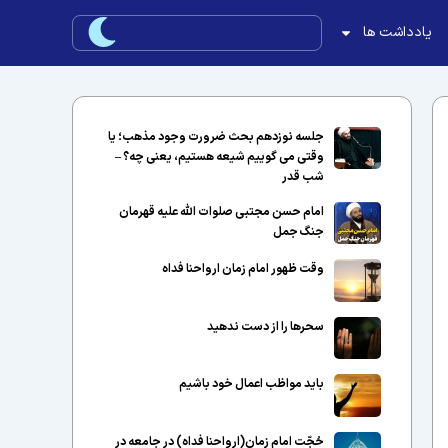
یادداشت ها
جلسه نوزدهم بحث ضرورت وجود مذهب؛ یا
وقتی می گوییم شیعه هستیم، یعنی چه؟ –
شب قدر
امام حسن مجتبی صلوات الله علیه قهرمان
جنگ جمل
وقت ظهور امام زمان ارواحنا فداه
سحرها را از دست ندهید
باید مواظب اعمال خود باشیم
حُجّت امام زمان(ارواحنا فداه) در جامعه در