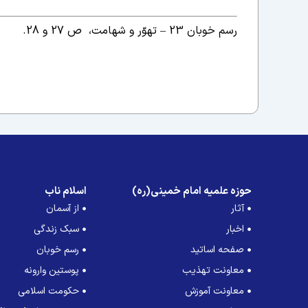
رسم خوبان 23 – تهوّر و شهامت، ص 27 و 28.
حوزه علمیه امام خمینی(ره)
اسلام ناب
آثار
از آسمان
اخبار
سبک زندگی
صفحه اساتید
رسم خوبان
معاونت تهذیب
پوستین وارونه
معاونت آموزش
حکومت اسلامی