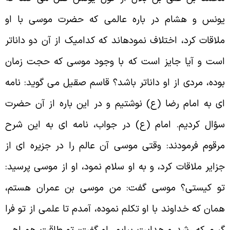
ونس و هشام در باره عالمی که حضرت موسى با او
لاقات کرد، اختلاف نموده‏اند که کدامیک از آن دو داناتر
ست و آیا جایز است که با وجود موسى که حجت زمان
وده، مردى از او داناتر باشد؟ قاسم صقیل مى ‏گوید: نامه
اى به امام رضا (ع) نوشتیم و در این باره از آن حضرت
ؤال کردیم. امام (ع) در جواب، نامه ‏اى به این شرح
رقوم فرمودند: وقتى موسى آن عالم را در جزیره ‏اى از
زایر ملاقات کرد، و به او سلام نمود، او از موسى پرسید:
و کیستى؟ موسى گفت: من موسى بن عمران هستم،
مان که خداوند با او تکلم نموده، آمدم تا علمى از تو فرا