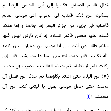
قال قاسم الصیقل فکتبوا إلى أبی الحسن الرضا ع
سألونه عن ذلک فکتب فی الجواب أتى موسى العالم
أصابه فی جزیرة من جزائر البحر إما جالسا و إما متکئا
سلم علیه موسى فأنکر السلام إذ کان بأرض لیس فیها
لام فقال من أنت قال أنا موسى بن عمران الذی کلمه
لله تکلیما قال جئت لتعلمنی‏ مما علمت رشدا قال إنی
کلت بأمر لا تطیقه ثم حدثه العالم بما یصیب آل محمد
ع) من البلاء حتى اشتد بکاؤهما ثم حدثه عن فضل آل
حمد حتى جعل موسى‏ یقول یا لیتنی کنت من آل
حمد…»؛
[1]
حمد بن علی بن بلال از قول یونس نقل می کند که