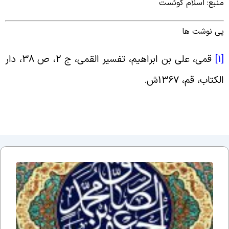
نبع: اسلام کوئست
ی نوشت ها
[
قمی، علی بن ابراهیم، تفسیر القمی، ج ‏2، ص 38، دار
لکتاب، قم، 1367ش‏.
اَلسَلامُ
عَلَیکَ یا
اَبا
عَبدِاللّهِ
یا
جَعفَرَ
بنَ