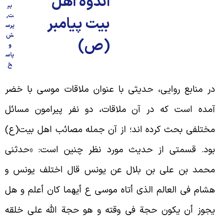
اندوه اهل
بی
ت
,
بیت پیامبر
پرس
ش
(ص)
و
پاس
خ
ر منابع روایی، حدیثی با عنوان ملاقات موسى با خضر
مده است که در آن ملاقات، دو نفر پیرامون مسائل
ختلفی بحث کرده اند؛ از آن جمله مصائب اهل بیت(ع)
ود. قسمتی از حدیث مورد نظر چنین است: «حدثنی
حمد بن علی بن بلال عن یونس قال‏ اختلف یونس و
شام فی العالم الذی أتاه موسى ع أیهما کان أعلم و هل
جوز أن یکون حجة فی وقته و هو حجة الله على خلقه‏