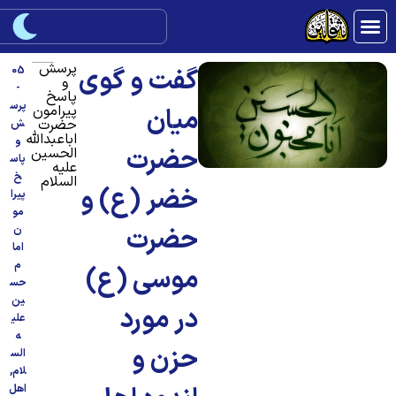
پرسش
گفت و گوی
05
و
-
پاسخ
پرس
پیرامون
میان
حضرت
ش
اباعبدالله
و
حضرت
الحسین
پاس
علیه
خ
السلام
خضر (ع) و
پیرا
مو
حضرت
ن
اما
م
موسی (ع)
حس
ین
در مورد
علی
ه
حزن و
الس
لام
,
اهل