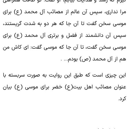
یرم که رشد و هدایت بیابم، او گفت: تو طاقت همراهى
را ندارى، سپس آن عالم از مصائب آل محمد (ع) براى
وسى سخن گفت تا آن جا که هر دو به شدت گریستند،
پس آن دانشمند از فضل و برترى آل محمد (ع) براى
وسى سخن گفت، تا آن جا که موسى گفت: اى کاش من
م از آل محمد (ص) بودم… .‏
ین چیزی است که طبق این روایت به صورت سربسته با
نوان مصائب اهل بیت(ع) خضر برای موسی (ع) بیان
رد.