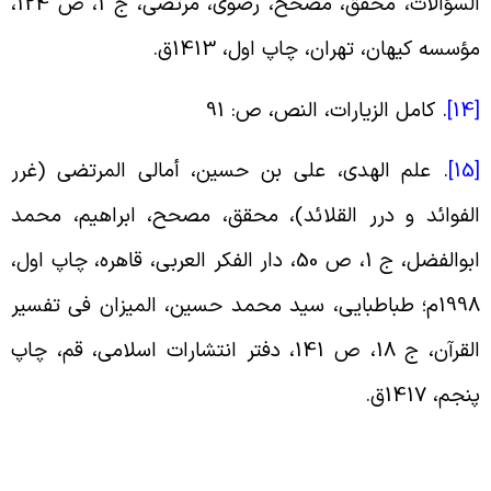
السؤالات، محقق، مصحح، رضوی‌، مرتضی، ج 1، ص 124،
ؤسسه کیهان، تهران، چاپ اول، 1413ق
.
[
.
کامل الزیارات، النص، ص: 91
[
.
علم الهدی، علی بن حسین، أمالی المرتضی (غرر
لفوائد و درر القلائد)، محقق، مصحح، ابراهیم، محمد
ابوالفضل، ج 1، ص 50، دار الفکر العربی، قاهره، چاپ اول،
1998م؛ طباطبایی، سید محمد حسین، المیزان فی تفسیر
القرآن، ج 18، ص 141، دفتر انتشارات اسلامی، قم، چاپ
نجم، 1417ق
.