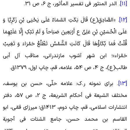
[
.
الدر المنثور فی تفسیر المأثور، ج ‏6، ص 31
.
[
. «
الصَّادِقِ(ع) قَالَ‏ بَکَتِ السَّمَاءُ عَلَى یَحْیَى بْنِ زَکَرِیَّا وَ
َلَى الْحُسَیْنِ بْنِ عَلِیٍّ ع أَرْبَعِینَ صَبَاحاً وَ لَمْ تَبْکِ إِلَّا عَلَیْهِمَا
ُلْتُ فَمَا بُکَاؤُهَا قَالَ کَانَتِ الشَّمْسُ تَطْلُعُ حَمْرَاءَ وَ تَغِیبُ
َمْرَاء»؛ ابن شهر آشوب مازندرانی، مناقب آل أبی
لب(ع)، ج 4، ص 54، علامه، قم، چاپ اول، 1379ق
.
[
.
برای نمونه ر.ک: علامه حلّی، حسن بن یوسف،
مختلف الشیعة فی أحکام الشریعة، ج 2، ص 57، دفتر
انتشارات اسلامی، قم، چاپ دوم، 1413ق؛ میرزای قمّی، ابو
لقاسم بن محمد حسن، جامع الشتات فی أجوبة