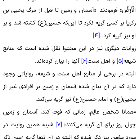
لْأَرْضُ‏» فرمودند: «آسمان و زمین تا قبل از مرگ یحیی بن
کریا بر کسی گریه نکرد تا این‌که حسین(ع) کشته شد و بر
و نیز گریه کرد
».
[4]
وایات دیگری نیز در این محتوا نقل شده است که منابع
یعه
[5]
و اهل سنت
[6]
آنها را بیان کرده‌‌اند
.
لبته در برخی از منابع اهل سنت و شیعه، روایاتی وجود
ارد که در آن بیان شده آسمان و زمین بر افرادی غیر از
حیی(ع) و امام حسین(ع) نیز گریه می‌کند
:
همانا شخص عالِم، زمانی که فوت کند، آسمان و زمین
هل روز برای آن گریه می‌کنند
».
[7]
شبیه همین روایت در
ورد مؤمن نیز ذکر شده که البته در آن تنها گریه زمین ذکر