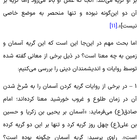
ر او گریه می‌کند؛ آنجا که عمل او بالا می‌رود [اما گریه بر
ن دو این‌گونه نبوده و تنها منحصر به موضع خاصی
یست
]».
[11]
ما بحث مهم در این‌جا این است که این گریه آسمان و
مین به چه معنا است؟ در ذیل برخی از معانی گفته شده
وسط روایات و اندیشمندان دینی را بررسی می‌کنیم
:
1
در برخی از روایات گریه کردن آسمان را به سُرخ شدن
ن در زمان طلوع و غروب خورشید معنا کرده‌اند؛ امام
ادق(ع) می‌فرماید: «آسمان بر یحیی بن زکریا و حسین
ن علی(ع) چهل روز گریه کرد و تنها بر این دو گریه کرده
ست». راوی پرسید: گریه آسمان چگونه بوده است؟