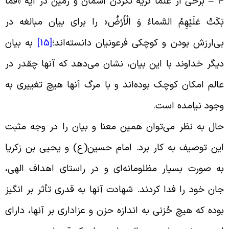
4 
برخی از علما گریه نکردن آسمان و زمین در آیه «فَما
َکَتْ‏ عَلَیْهِمُ‏ السَّماءُ وَ الْأَرْضُ‏» را برای بیان مبالغه در
ی‌ارزش بودن و کوچکی فرعونیان دانسته‌اند؛
[15]
به بیان
یگر خداوند با این بیان، نشان می‌دهد که آنها چقدر در
الم امکان کوچک بوده‌اند و با مرگ آنها هیچ تغییری به
جود نیامده است
.
ال به نظر می‌توان همین معنا و بیان را در وجه مثبت
ین توصیف به کار برد. امام حسین(ع) و یحیی بن زکریا
ه صورت بسیار مظلومانه‌ای و در راستای اهداف الهی،
ان خود را فدا کردند. شهادت آنها به قدری تأثر بر انگیز
وده که هیچ حُزنی به اندازه حزن و عزاداری بر آنها، دارای