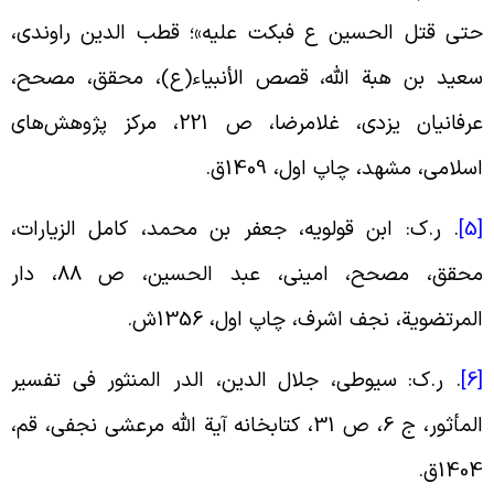
تى قتل الحسین ع فبکت علیه‏»؛ قطب الدین راوندی،
عید بن هبة الله، قصص الأنبیاء(ع)، محقق، مصحح،
عرفانیان یزدی، غلامرضا، ص 221،‌ مرکز پژوهش‌های
سلامی، مشهد، چاپ اول، 1409ق
.
[
.
ر.ک: ابن قولویه، جعفر بن محمد، کامل الزیارات،
محقق، مصحح، امینی، عبد الحسین، ص 88، دار
لمرتضویة، نجف اشرف، چاپ اول، 1356ش
.
[
.
ر.ک: سیوطی، جلال الدین، الدر المنثور فی تفسیر
المأثور، ج 6، ص 31، کتابخانه آیة الله مرعشی نجفی، قم،
140ق
.