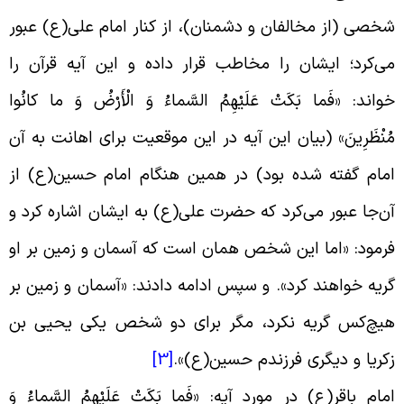
خصی (از مخالفان و دشمنان)، از کنار امام علی(ع) عبور
ی‌کرد؛ ایشان را مخاطب قرار داده و این آیه قرآن را
واند: «فَما بَکَتْ‏ عَلَیْهِمُ‏ السَّماءُ وَ الْأَرْضُ‏ وَ ما کانُوا
ُنْظَرِینَ‏» (بیان این آیه در این موقعیت برای اهانت به آن
مام گفته شده بود) در همین هنگام امام حسین(ع) از
ن‌جا عبور می‌کرد که حضرت علی(ع) به ایشان اشاره کرد و
رمود: «اما این شخص همان است که آسمان و زمین بر او
ریه خواهند کرد». و سپس ادامه دادند: «آسمان و زمین بر
یچ‌کس گریه نکرد، مگر برای دو شخص یکی یحیی بن
کریا و دیگری فرزندم حسین(ع
)».
[3]
مام باقر(ع) در مورد آیه: «فَما بَکَتْ‏ عَلَیْهِمُ‏ السَّماءُ وَ