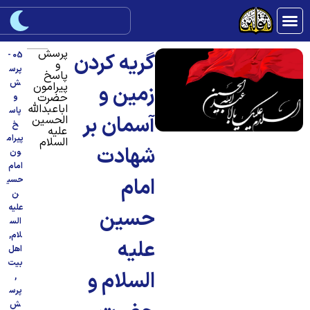
پرسش
گریه کردن
05 -
و
پرس
پاسخ
ش
پیرامون
زمین و
حضرت
و
اباعبدالله
پاس
آسمان بر
الحسین
خ
علیه
پیرام
السلام
شهادت
ون
امام
امام
حسی
ن
علیه
حسین
الس
لام
,
علیه
اهل
بیت
السلام و
,
پرس
ش