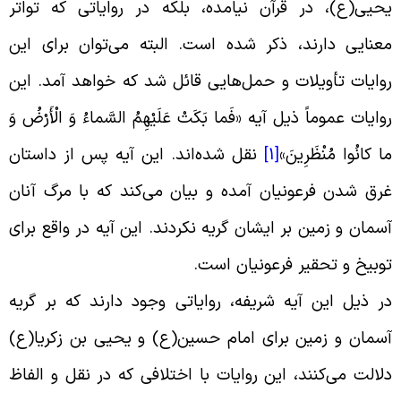
حیی(ع)، در قرآن نیامده، بلکه در روایاتی که تواتر
عنایی دارند، ذکر شده است. البته می‌توان برای این
وایات تأویلات و حمل‌هایی قائل شد که خواهد آمد. این
وایات عموماً ذیل آیه «فَما بَکَتْ‏ عَلَیْهِمُ‏ السَّماءُ وَ الْأَرْضُ‏ وَ
ا کانُوا مُنْظَرِینَ
»
[1]
نقل شده‌اند. این آیه پس از داستان
رق شدن فرعونیان آمده و بیان می‌کند که با مرگ آنان
سمان و زمین بر ایشان گریه نکردند. این آیه در واقع برای
وبیخ و تحقیر فرعونیان است
.
ر ذیل این آیه شریفه، روایاتی وجود دارند که بر گریه
سمان و زمین برای امام حسین(ع) و یحیی بن زکریا(ع)
لالت می‌کنند، این روایات با اختلافی که در نقل و الفاظ