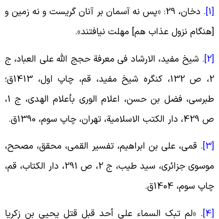
[
.
دخان، 29: «پس نه آسمان بر آنان گریست و نه زمین و
هنگام نزول عذاب هم‏] مهلت نیافتند
».
[
.
شیخ مفید، الارشاد فی معرفة حجج الله علی العباد، ج
2، ص 132، کنگره شیخ مفید، قم، چاپ اول، 1413ق؛
طبرسی، فضل بن حسن، اعلام الوری بأعلام الهدی، ج 1،
، دار الکتب الاسلامیة، تهران، چاپ سوم، 1390ق
.
[
.
قمی، علی بن ابراهیم، تفسیر القمی، محقق، مصحح،
موسوی جزائری، سید طیب،‏ ج 2، ص 291، دار الکتاب، قم،
اپ سوم، 1404ق
.
[
. «
لم تبک السماء على أحد قبل قتل یحیى بن زکریا