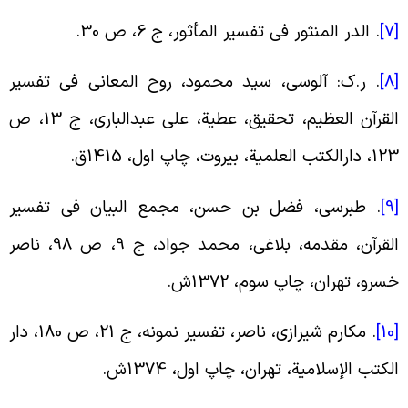
[
.
الدر المنثور فی تفسیر المأثور، ج 6، ص 30
.
[
.
ر.ک: آلوسی، سید محمود، روح المعانی فی تفسیر
القرآن العظیم، تحقیق، عطیة، علی عبدالباری، ج 13، ص
دارالکتب العلمیة، بیروت، چاپ اول، 1415ق
.
[
.
طبرسی، فضل بن حسن، مجمع البیان فی تفسیر
القرآن، مقدمه، بلاغی‏، محمد جواد، ج 9، ص 98، ناصر
سرو، تهران، چاپ سوم، 1372ش
.
[
.
مکارم شیرازی، ناصر، تفسیر نمونه، ج 21، ص 180، دار
لکتب الإسلامیة، تهران، چاپ اول، 1374ش
.