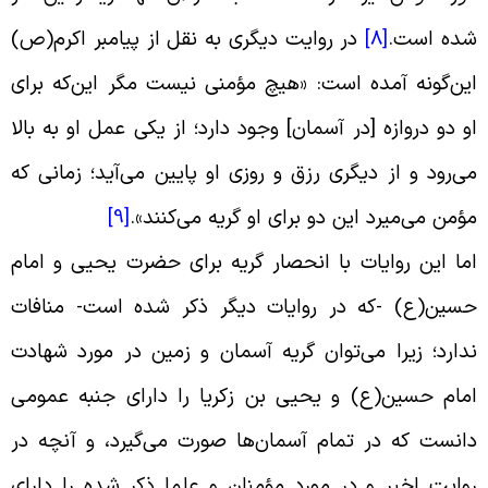
ده است
.
[8]
در روایت دیگری به نقل از پیامبر اکرم(ص)
ین‌گونه آمده است: «هیچ مؤمنی نیست مگر این‌که برای
و دو دروازه [در آسمان] وجود دارد؛ از یکی عمل او به بالا
ی‌رود و از دیگری رزق و روزی او پایین می‌آید؛ زمانی که
ؤمن می‌میرد این دو برای او گریه می‌کنند
».
[9]
ما این روایات با انحصار گریه برای حضرت یحیی و امام
سین(ع) -که در روایات دیگر ذکر شده است- منافات
دارد؛ زیرا می‌توان گریه آسمان و زمین در مورد شهادت
مام حسین(ع) و یحیى بن زکریا را دارای جنبه عمومى
انست که در تمام آسمان‌ها صورت می‌گیرد، و آنچه در
وایت اخیر و در مورد مؤمنان و علما ذکر شده را دارای