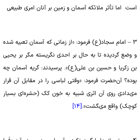
ست اما تأثر ملائکه آسمان و زمین بر آنان امری طبیعی
3 
امام سجاد(ع) فرمود: «از زمانى که آسمان تعبیه شده
 وضع گردیده تا به حال بر احدى نگریسته مگر بر یحیى
ن زکریا و حسین بن على(ع)». پرسیدند: گریه آسمان چه
وده؟ آن‌حضرت فرمود: «وقتى لباسى را در مقابل آن قرار
ى‏دادى روى آن اثرى شبیه به خون کک (حشره‌ای بسیار
وچک) واقع مى‏گشت
».
[14]