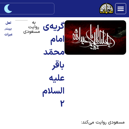
به
گریه‌ی
اهل
روایت
بیت
,
مسعودی
عبرات
امام
محمّد
باقر
علیه
السلام
2
سعودی روایت می‌کند: