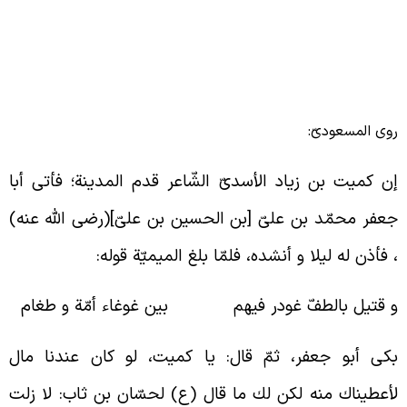
وی المسعودیّ:
ن کمیت بن زیاد الأسدیّ الشّاعر قدم المدینة؛ فأتی أبا
عفر محمّد بن علیّ [بن الحسین بن علیّ](رضی الله عنه)
 فأذن له لیلا و أنشده، فلمّا بلغ المیمیّة قوله:
 قتيل بالطفّ غودر فيهم بين غوغاء أمّة و طغام‏
كى أبو جعفر، ثمّ قال: يا كميت، لو کان عندنا مال
أعطيناك منه لكن لك ما قال (ع) لحسّان بن ثاب: لا زلت