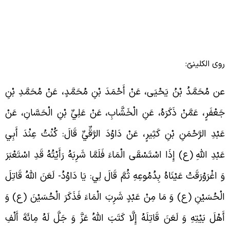
وی الکلینیّ:
عن مُحَمَّدُ بْنُ يَحْيَى، عَنْ أَحْمَدَ بْنِ مُحَمَّدٍ، عَنْ مُحَمَّدِ بْنِ
َعْفَرٍ، عَمَّنْ ذَكَرَهُ، عَنِ الْخَشَّابِ، عَنْ عَلِيِّ بْنِ الْحَسَّانِ، عَنْ
َبْدِ الرَّحْمَنِ بْنِ كَثِيرٍ، عَنْ دَاوُدَ الرَّقِّيِّ قَالَ: كُنْتُ عِنْدَ أَبِي
َبْدِ اللَّهِ (ع) إِذَا اسْتَسْقَى الْمَاءَ فَلَمَّا شَرِبَهُ رَأَيْتُهُ قَدِ اسْتَعْبَرَ
َ اغْرَوْرَقَتْ عَيْنَاهُ بِدُمُوعِهِ ثُمَّ قَالَ لِي: يَا دَاوُدُ- لَعَنَ اللَّهُ قَاتِلَ
لْحُسَيْنِ (ع) وَ مَا مِنْ عَبْدٍ شَرِبَ الْمَاءَ فَذَكَرَ الْحُسَيْنَ (ع) وَ
َهْلَ بَيْتِهِ وَ لَعَنَ قَاتِلَهُ إِلَّا كَتَبَ اللَّهُ عَزَّ وَ جَلَّ لَهُ مِائَةَ أَلْفِ