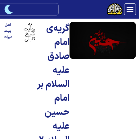
به
گریه‌ی
اهل
روایت
بیت
,
شیخ
عبرات
کلینی
امام
صادق
علیه
السلام بر
امام
حسین
علیه