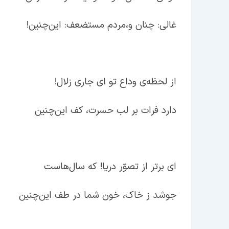
غالی: چنان و،‌مردم مستضعف: این‌چنین!
از لحظه‌ی وداع تو ای جاری زلال!
دارد فرات بر لب حسرت، کف این‌چنین
ای برتر از تصوّر دریا! که سال‌هاست
جوشد ز خاک، خون شما در طف این‌چنین