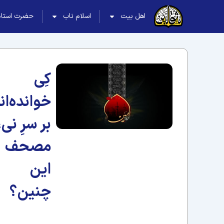
اهل بیت
اسلام ناب
حضرت استاد
کِی
خوانده‌ان
بر سرِ نی،
مصحف
این
چنین؟