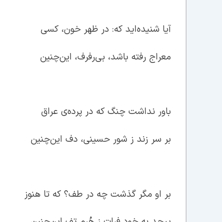
آیا شنیده‌اید که: در ظهر خون، کسی
معراج رفته باشد، بی‌رفرف، این‌چنین
باور نداشت چنگ که در پرده‌ی عراق
بر سر زند ز شور حسینی، دف این‌چنین
بر او مگر گذشت چه در طف؟ که تا هنوز
پیچد به خود فرات ز هُرم تف این‌چنین