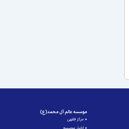
موسسه عالم آل محمد(ع)
مرکز فقهی
اخبار موسسه