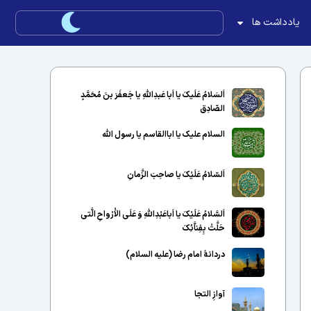
یادداشت ها
اَلسَلامُ عَلَیکَ یا اَبا عَبدِاللّهِ یا جَعفَرَ بنَ مُحَمَّدٍ
الصّادِق
السلام علیک یا اباالقاسم یا رسول الله
اَلسّلامُ عَلَیْکَ یا صاحِبَ الزَّمانِ
اَلسَّلامُ عَلَیْکَ یا اَباعَبْدِاللَّهِ وَ عَلَى الاَْرْواحِ الَّتى
حَلَّتْ بِفِناَّئِکَ
دردانهٔ امام رضا (علیه السلام)
آوازِ التجا