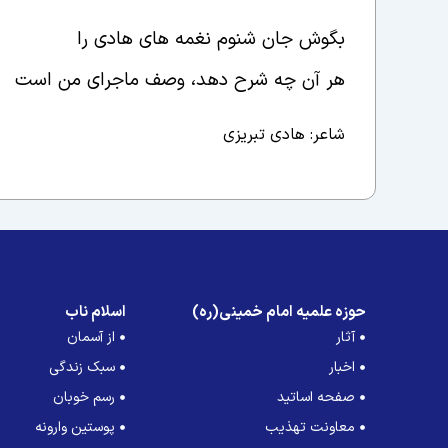
بگوش جان شنوم نغمه های هادی را
هر آن چه شرح دهد، وصف ماجرای من است
شاعر: هادی تبریزی
حوزه علمیه امام خمینی(ره)
اسلام ناب
آثار
از آسمان
اخبار
سبک زندگی
صفحه اساتید
رسم خوبان
معاونت تهذیب
پوستین وارونه