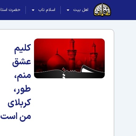
اهل بیت
اسلام ناب
حضرت استاد
کلیم
عشق
منم،
طور،
کربلای
من است