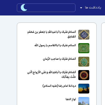
یادداشت ها
اَلسَلامُ عَلَیکَ یا اَبا عَبدِاللّهِ یا جَعفَرَ بنَ مُحَمَّدٍ
الصّادِق
السلام علیک یا اباالقاسم یا رسول الله
اَلسّلامُ عَلَیْکَ یا صاحِبَ الزَّمانِ
اَلسَّلامُ عَلَیْکَ یا اَباعَبْدِاللَّهِ وَ عَلَى الاَْرْواحِ الَّتى
حَلَّتْ بِفِناَّئِکَ
دردانهٔ امام رضا (علیه السلام)
آوازِ التجا