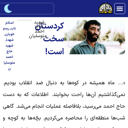
شهید
کردستان
اسلام
حاج
ناب
,
رسم
احمد
خوبان
,
متوسلیان
سخت
شهدا
,
شهید
است!
حاج
احمد
متوسلیا
ن
…. ماه همیشه در کوه‌ها به دنبال ضد انقلاب بودیم.
می‌گذاشتیم آن‌ها راحت بخوابند. اطلاعات که به دست
اج احمد می‌رسید، بلافاصله عملیات انجام می‌شد. گاهی
ب‌ها منطقه‌ای را محاصره می‌کردیم. بچّه‌ها به کوچه و