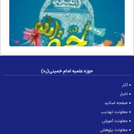
فداه) د
جامعه 
عصر غی
حوزه علمیه امام خمینی(ره)
آثار
اخبار
صفحه اساتید
معاونت تهذیب
معاونت آموزش
معاونت پژوهش