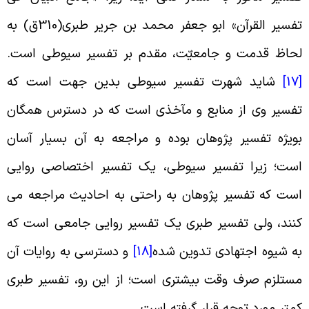
تفسیر القرآن» ابو جعفر محمد بن جریر طبرى(310ق) به
حاظ قدمت و جامعیّت، مقدم بر تفسیر سیوطى است
.
[
شاید شهرت تفسیر سیوطى بدین جهت است که
فسیر وى از منابع و مآخذى است که در دسترس همگان
ویژه تفسیر پژوهان بوده و مراجعه به آن بسیار آسان
ست؛ زیرا تفسیر سیوطى، یک تفسیر اختصاصى روایى
ست که تفسیر پژوهان به راحتى به احادیث مراجعه می
نند، ولى تفسیر طبرى یک تفسیر روایى جامعى است که
ه شیوه اجتهادى تدوین شده
[18]
و دسترسى به روایات آن
ستلزم صرف وقت بیشترى است؛ از این رو، تفسیر طبرى
متر مورد توجه قرار گرفته است
.