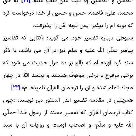
لحسن و الحسین إلّا تُبتَ عَلَیّ فتابَ عَلیه»؛
[21]
به حق
حمد، على، فاطمه، حسن و حسین از خدا درخواست کرد
ه توبه ام را بپذیر؛ پس توبه اش را پذیرفت
.
یوطی درباره تفسیر خود می گوید: «کتابى که تفاسیر
یامبر صلّى اللّه علیه و سلم نیز در آن می باشد، با ذکر
ند گرد آورده ام که بالغ بر ده هزار حدیث می شود که
رخى مرفوع و برخى موقوف هستند و بحمد اللّه در چهار
جلد تمام شده و آن را ترجمان القرآن نامیده ام
».
[22]
مچنین در مقدمه تفسیر الدر المنثور می نویسد: «چون
تاب ترجمان القرآن که تفسیر مسند از رسول خدا -صلّى
للّه علیه و سلّم- و اصحاب اوست و روایات آن با سند