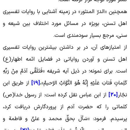
مچنین «الدرّ المنثور» در زمینه آشنایى با روایات تفسیرى
هل تسنن، بویژه در مسائل مورد اختلاف بین شیعه و
نى، مرجع بسیار سودمندى است
.
ز امتیازهاى آن، در بر داشتن بیشترین روایات تفسیرى
هل تسنن و آوردن روایاتى در فضایل ائمه اطهار(ع)
ست. براى نمونه؛ در ذیل آیه شریفه «فَتَلَقَّى آدَمُ مِنْ رَبِّهِ
َلِماتٍ فَتابَ عَلَیْهِ إِنَّهُ هُوَ التَّوَّابُ الرَّحیمُ
»
،
[19]
از طریق ابن
جّار
[20]
از ابن عباس نقل کرده است: از رسول خدا(ص)
لماتى را که حضرت آدم از پروردگارش دریافت کرد،
رسیدم. فرمود: «سَألَ بحقِّ محمد و علیٍّ و فاطمة و