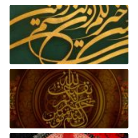
دلایل
عقلی
بر زنده
بودن
امام
زمان
ارواحنا
فداه
عوامل
ظهور
امام
زمان
ارواحنا
فداه
برخورد