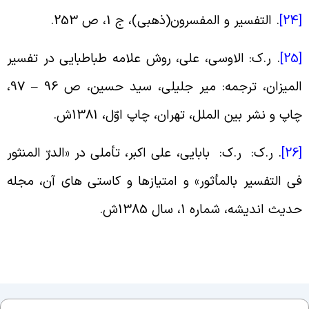
[
.
التفسیر و المفسرون(ذهبی)، ج 1، ص 253
.
[
.
ر.ک: الاوسى، علی، روش علامه طباطبایى در تفسیر
المیزان، ترجمه: میر جلیلى، سید حسین، ص 96 – 97،
اپ و نشر بین الملل، تهران، چاپ اوّل، 1381ش
.
[
.
ر.ک: ر.ک: بابایی، علی اکبر، تأملى در «الدرّ المنثور
ى التفسیر بالمأثور» و امتیازها و کاستى هاى آن، مجله
دیث اندیشه، شماره 1، سال 1385ش
.