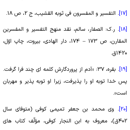
[
.
التفسیر و المفسرون فی ثوبه القشیب، ج 2، ص 18
.
[
.
ر.ک: الصفار، سالم، نقد منهج التفسیر و المفسرین
المقارن، ص 173 – 174، دار الهادى، بیروت، چاپ اوّل،
142ق
.
[
.
بقره، 37: «آدم از پروردگارش کلمه اى چند فرا گرفت.
س خدا توبه او را پذیرفت، زیرا او توبه پذیر و مهربان
ست
».
[
.
وى محمد بن جعفر تمیمى کوفى (متوفاى سال
۴۰2ق)، معروف به ابن النجار کوفی، مؤلّف کتاب هاى