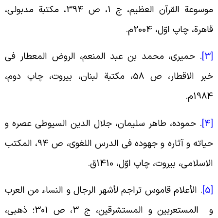
موسوعة القرآن العظیم، ج 1، ص 394، مکتبة مدبولى،
اهرة، چاپ اوّل، 2004م
.
[
.
حمیرى، محمد بن عبد المنعم، الروض المعطار فى
خبر الاقطار، ص 58، مکتبة لبنان، بیروت، چاپ دوم،
198م
.
[
.
حموده، طاهر سلیمان، جلال الدین السیوطی عصره و
حیاته و آثاره و جهوده فی الدرس اللغوی، ص 94، المکتب
لاسلامى، بیروت، چاپ اوّل، 1410ق
.
[
.
الأعلام قاموس تراجم لأشهر الرجال و النساء من العرب
و المستعربین و المستشرقین، ج 3، ص 301؛ ذهبى،