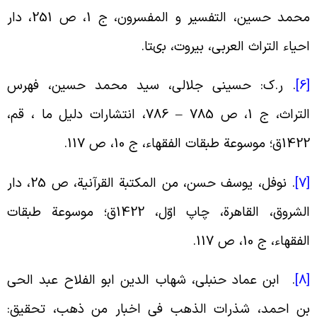
محمد حسین، التفسیر و المفسرون، ج 1، ص 251، دار
حیاء التراث العربى، بیروت، بى‏تا
.
[
.
ر.ک: حسینى جلالى، سید محمد حسین، فهرس
التراث، ج 1، ص 785 – 786، انتشارات دلیل ما ، قم،
1ق؛ موسوعة طبقات الفقهاء، ج 10، ص 117
.
[
.
نوفل، یوسف حسن، من المکتبة القرآنیة، ص 25، دار
الشروق، القاهرة، چاپ اوّل، 1422ق؛ موسوعة طبقات
لفقهاء، ج 10، ص 117
.
[
.
ابن عماد حنبلی، شهاب الدین ابو الفلاح عبد الحی
ن احمد، شذرات الذهب فی اخبار من ذهب، تحقیق: