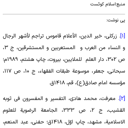
نبع:اسلام کوئست
ی نوشت:
[
.
زرکلی، خیر الدین، الأعلام قاموس تراجم لأشهر الرجال
و النساء من العرب و المستعربین و المستشرقین، ج 3،
ص 302، دار العلم للملایین، بیروت، چاپ هشتم، 1989م؛
سبحانى، جعفر، موسوعة طبقات الفقهاء، ج 10، ص 117،
ؤسسه امام صادق(ع)، قم، 1418ق
.
[
.
معرفت، محمد هادى، التفسیر و المفسرون فی ثوبه
القشیب، ج 2، ص 333، الجامعة الرضویة للعلوم
الاسلامیة، مشهد، چاپ اوّل، 1418ق؛ حفنى، عبد المنعم،