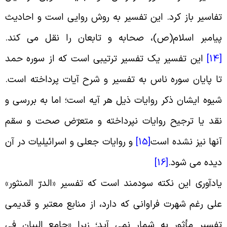
فاسیر باز کرد. این تفسیر به روش روایى است و احادیث
یامبر اسلام(ص)، صحابه و تابعان را نقل می کند
.
[
این تفسیر یک تفسیر ترتیبى است که از سوره حمد
ا پایان سوره ناس به تفسیر و شرح آیات پرداخته است.
یوه ایشان ذکر روایات ذیل هر آیه است؛ اما به بررسى و
قد یا ترجیح روایات نپرداخته و متعرّض صحت و سقم
نها نیز نشده است
[15]
و روایات جعلى و اسرائیلیات در آن
یده می شود
.
[16]
ادآورى این نکته سودمند است که تفسیر «الدرّ المنثور»
لی رغم شهرت فراوانى که دارد، از منابع معتبر و قدیمى
فسیر مأثور به شمار نمی آید؛ زیرا «جامع البیان فى