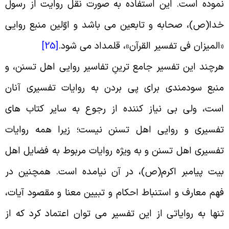
موده است. این استفاده به صورت نقل روایت از رسول
دا(ص)، صحابه و تابعین می باشد و اوّلین منبع روایى
المیزان فی تفسیر القرآن»، قلمداد می شود
.
[25]
رچند این تفسیر جامع ترینِ تفاسیر روایى اهل تسنن، و
نبع سودمندى براى پى بردن به روایات تفسیرى آنان
ست، ولى بى نیاز کننده از رجوع به سایر کتاب هاى
فسیرى و روایى اهل تسنن نیست؛ زیرا همه روایات
فسیرى اهل تسنن و به ویژه روایات مربوط به فضایل اهل
یت پیامبر اکرم(ص)، در آن نیامده است. همچنین در
هم معارف و استنباط احکام و تبیین معنا و مقصود آیات،
نها به روایاتى از این تفسیر می توان اعتماد کرد که از