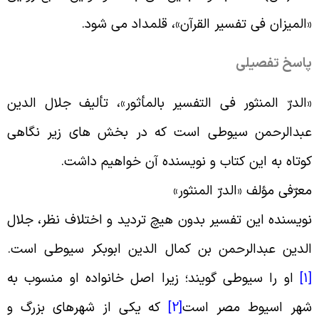
المیزان فی تفسیر القرآن»، قلمداد می شود
.
اسخ تفصیلی
الدرّ المنثور فى التفسیر بالمأثور»، تألیف جلال الدین
بدالرحمن سیوطى است که در بخش های زیر نگاهی
وتاه به این کتاب و نویسنده آن خواهیم داشت
.
عرّفی مؤلف «الدرّ المنثور
»
ویسنده این تفسیر بدون هیچ تردید و اختلاف نظر، جلال
لدین عبدالرحمن بن کمال الدین ابوبکر سیوطى است
.
[
او را سیوطى گویند؛ زیرا اصل خانواده او منسوب به
هر اسیوط مصر است
[2]
که یکى از شهرهاى بزرگ و