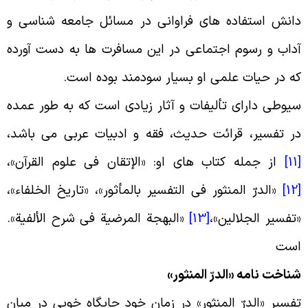
انش استفاده هاى فراوانى در مسائل جامعه شناسى و
داب و رسوم اجتماعى در این مسافرت ها به دست آورده
ه در حیات علمى او بسیار سودمند بوده است
.
یوطى دارای تألیفات و آثار زیادی است که به طور عمده
ر تفسیر، قرائت حدیث، فقه و ادبیات عربى می باشد،
[
از جمله کتاب هاى او: «الإتقان فى علوم القرآن
»
،
[
«
الدرّ المنثور فى التفسیر بالمأثور»، «تاریخ الخلفاء»،
تفسیر الجلالین
»
،
[13]
«
البهجة المرضیة فى شرح الألفیة».
ست
ناخت نامه «الدرّ المنثور
»
فسیر «الدرّ المنثور» در زمان خود جایگاه خوبى در میان