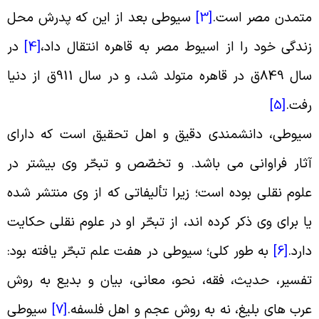
تمدن مصر است
.
[3]
سیوطی بعد از این که پدرش محل
ندگی خود را از اسیوط مصر به قاهره انتقال داد،
[4]
در
سال 849ق در قاهره متولد شد، و در سال 911ق از دنیا
فت
.
[5]
یوطی، دانشمندى دقیق و اهل تحقیق است که داراى
ثار فراوانى می باشد. و تخصّص و تبحّر وى بیشتر در
لوم نقلى بوده است؛ زیرا تألیفاتى که از وى منتشر شده
ا براى وى ذکر کرده اند، از تبحّر او در علوم نقلى حکایت
ارد
.
[6]
به طور کلی؛ سیوطی در هفت علم تبحّر یافته بود:
فسیر، حدیث، فقه، نحو، معانى، بیان و بدیع به روش
رب هاى بلیغ، نه به روش عجم و اهل فلسفه
.
[7]
سیوطى