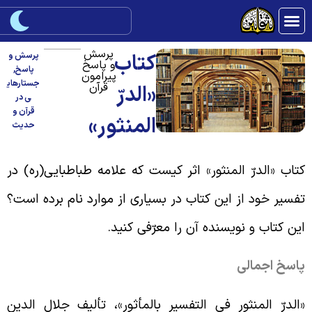
پرسش
کتاب
پرسش و
و پاسخ
پاسخ
,
پیرامون
جستارهای
قرآن
«الدرّ
ی در
قرآن و
المنثور»
حدیث
تاب «الدرّ المنثور» اثر کیست که علامه طباطبایی(ره) در
فسیر خود از این کتاب در بسیاری از موارد نام برده است؟
ین کتاب و نویسنده آن را معرّفی کنید
.
اسخ اجمالی
الدرّ المنثور فى التفسیر بالمأثور»، تألیف جلال الدین