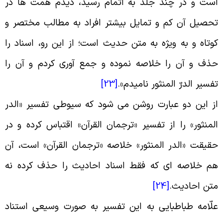
ست و در چند جلد به اتمام رسید، دیدم همت ها در
حصیل آن کم و تمایل بیشتر افراد به مطالب مختصر و
وتاه و به ویژه به متن حدیث است؛ از این رو، اسناد را
ذف و آن را خلاصه نموده و جمع آورى کردم و آن را
فسیر الدرّ المنثور نامیدم
».
[23]
ز این دو عبارت روشن می شود که سیوطى تفسیر «الدر
لمنثور» را از تفسیر «ترجمان القرآن» اقتباس کرده و در
قیقت «الدر المنثور» خلاصه «ترجمان القرآن» است، آن
م خلاصه اى که فقط اسناد احادیث را حذف کرده نه
تن احادیث
.
[24]
لّامه طباطبایی به این تفسیر به صورت وسیعى استناد