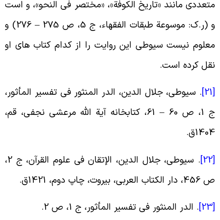
تعددى مانند «تاریخ الکوفة»، «مختصر فى النحو»، و است
و (ر.ک: موسوعة طبقات الفقهاء، ج 5، ص 275 – 276) و
علوم نیست سیوطى این روایت را از کدام کتاب هاى او
قل کرده است
.
[
.
سیوطى، جلال الدین، الدر المنثور فى تفسیر المأثور،
ج 1، ص 60 – 61، کتابخانه آیة الله مرعشى نجفى، قم،
140ق
.
[
.
سیوطى، جلال الدین، الإتقان فی علوم القرآن، ج 2،
، دار الکتاب العربى، بیروت، چاپ دوم، 1421ق
.
[
.
الدر المنثور فى تفسیر المأثور، ج 1، ص 2
.