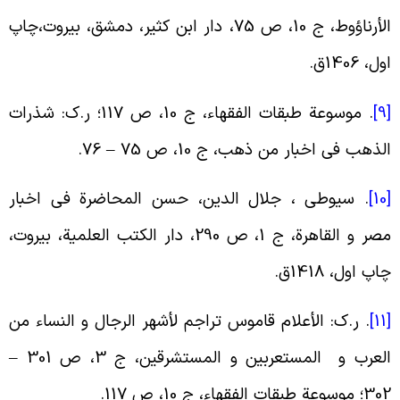
الأرناؤوط، ج 10، ص 75، دار ابن کثیر، دمشق، بیروت،چاپ
ول، 1406ق
.
[
.
موسوعة طبقات الفقهاء، ج 10، ص 117؛ ر.ک: شذرات
لذهب فی اخبار من ذهب، ج 10، ص 75 – 76
.
[
.
سیوطى ، جلال الدین، حسن المحاضرة فى اخبار
مصر و القاهرة، ج 1، ص 290، دار الکتب العلمیة، بیروت،
اپ اول، 1418ق
.
[
.
ر.ک: الأعلام قاموس تراجم لأشهر الرجال و النساء من
لعرب و المستعربین و المستشرقین، ج 3، ص
301 –
30
؛ موسوعة طبقات الفقهاء، ج 10، ص 117
.