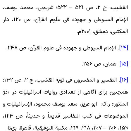
القشیب، ج 2، ص 521 – 522؛ شربجى، محمد یوسف،
الإمام السیوطی و جهوده فی علوم القرآن، ص 120، دار
لمکتبى، دمشق، 2001م
.
[
.
الإمام السیوطی و جهوده فی علوم القرآن، ص 248
.
[
.
همان، ص 256
.
[
.
التفسیر و المفسرون فی ثوبه القشیب، ج 2، ص 142؛
مچنین برای آگاهی از تعدادی روایات اسرائیلیات در «درّ
لمنثور» ر.ک: ابو عزیز، سعد یوسف محمود، الإسرائیلیات و
الموضوعات فی کتب التفاسیر قدیماً و حدیثاً، ص 124،
20 – 207، 218، 219، مکتبة التوفیقیة، قاهرة، بى‏تا
.