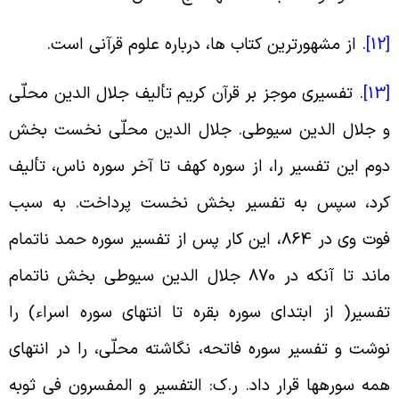
[
.
از مشهورترین کتاب ها، درباره علوم قرآنی است
.
[
.
تفسیرى موجز بر قرآن کریم تألیف جلال الدین محلّى
 جلال الدین سیوطى. جلال الدین محلّى نخست بخش
وم این تفسیر را، از سوره کهف تا آخر سوره ناس، تألیف
رد، سپس به تفسیر بخش نخست پرداخت. به سبب
فوت وى در 864، این کار پس از تفسیر سوره حمد ناتمام
ماند تا آنکه در 870 جلال الدین سیوطى بخش ناتمام
فسیر( از ابتداى سوره بقره تا انتهاى سوره اسراء) را
وشت و تفسیر سوره فاتحه، نگاشته محلّى، را در انتهاى
مه سوره‏ها قرار داد. ر.ک: التفسیر و المفسرون فی ثوبه