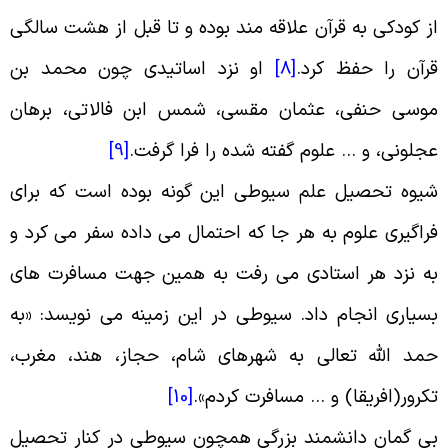
ز کودکى به قرآن علاقه مند بوده و تا قبل از هشت سالگى
رآن را حفظ کرد
.
[8]
او نزد اساتیدی چون محمد بن
وسى حنفی، عثمان مقسی، شمس ابن فالاتی، برهان
جلونی، و … علوم گفته شده را فرا ‏گرفت
.
[9]
یوه تحصیل علم سیوطى این گونه بوده است که براى
راگیرى علوم به هر جا که احتمال می داده سفر می کرد و
ه نزد هر استادى می رفت به همین جهت مسافرت های
سیارى انجام داد
.
سیوطى در این زمینه می نویسد: «به
مد الله تعالی به شهرهاى شام، حجاز، هند، مغرب،
کرور(افریقا) و … مسافرت کردم
».
[10]
ی گمان دانشمند بزرگى همچون سیوطى در کنار تحصیل