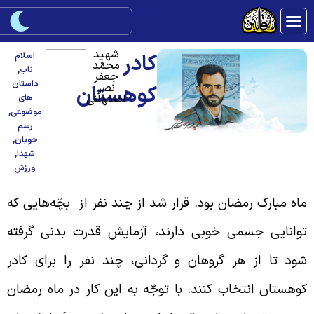
شهید
کادر
اسلام
محمّد
ناب
,
جعفر
داستان
نصر
کوهستان
اصفهانی
های
موضوعی
,
رسم
خوبان
,
شهدا
,
ورزش
اه مبارک رمضان بود. قرار شد از چند نفر از بچّه‌هایی که
وانایی جسمی خوبی دارند، آزمایش قدرت بدنی گرفته
ود تا از هر گروهان و گردانی، چند نفر را برای کادر
وهستان انتخاب کنند. با توجّه به این کار در ماه رمضان