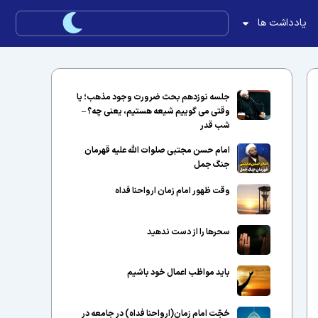
یادداشت ها
جلسه نوزدهم بحث ضرورت وجود مذهب؛ یا
وقتی می گوییم شیعه هستیم، یعنی چه؟ –
شب قدر
امام حسن مجتبی صلوات الله علیه قهرمان
جنگ جمل
وقت ظهور امام زمان ارواحنا فداه
سحرها را از دست ندهید
باید مواظب اعمال خود باشیم
حُجّت امام زمان(ارواحنا فداه) در جامعه در