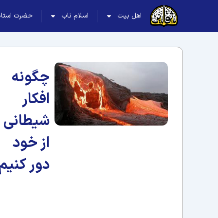
اهل بیت
اسلام ناب
حضرت استاد
چگونه
افکار
شیطانی ر
از خود
دور کنیم