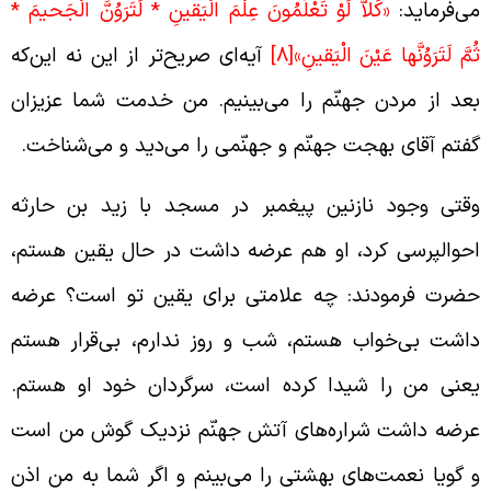
ی‌فرماید:
«كَلاَّ لَوْ تَعْلَمُونَ عِلْمَ الْيَقينِ * لَتَرَوُنَّ الْجَحيمَ *
ُمَّ لَتَرَوُنَّها عَيْنَ الْيَقينِ»
[8]
آیه‌ای صریح‌تر از این نه این‌که
عد از مردن جهنّم را می‌بینیم. من خدمت شما عزیزان
فتم آقای بهجت جهنّم و جهنّمی را می‌دید و می‌شناخت.
قتی وجود نازنین پیغمبر در مسجد با زید بن حارثه
حوالپرسی کرد، او هم عرضه داشت در حال یقین هستم،
ضرت فرمودند: چه علامتی برای یقین تو است؟ عرضه
اشت بی‌خواب هستم، شب و روز ندارم، بی‌قرار هستم
عنی من را شیدا کرده است، سرگردان خود او هستم.
رضه داشت شراره‌های آتش جهنّم نزدیک گوش من است
 گویا نعمت‌های بهشتی را می‌بینم و اگر شما به من اذن