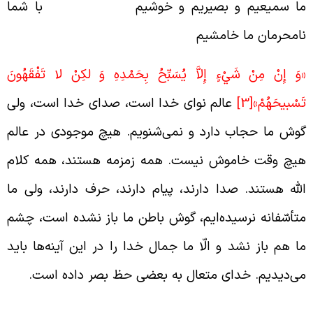
ا سمیعیم
و بصیریم و خوشیم با شما
امحرمان
ما
خامشیم
وَ إِنْ مِنْ شَيْ‏ءٍ إِلاَّ يُسَبِّحُ بِحَمْدِهِ وَ لكِنْ لا تَفْقَهُونَ
َسْبيحَهُمْ»
[3]
عالم نوای خدا است، صدای خدا است، ولی
وش ما حجاب دارد و نمی‌شنویم. هیچ موجودی در عالم
یچ وقت خاموش نیست. همه زمزمه هستند، همه کلام
لله هستند. صدا دارند، پیام دارند، حرف دارند، ولی ما
تأسّفانه نرسیده‌ایم، گوش باطن ما باز نشده است، چشم
ا هم باز نشد و الّا ما جمال خدا را در این آینه‌ها باید
ی‌دیدیم. خدای متعال به بعضی حظ بصر داده است.
ماشای جمال الهی برای ره یافتگان در قیامت