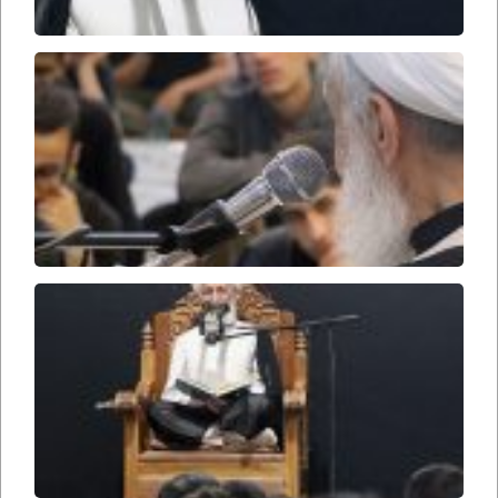
در
محضر
استاد
۲۹۵
حریم
ملکوت
۲۷۲