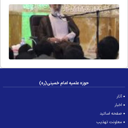
در
محضر
استاد
۲۹۴
حوزه علمیه امام خمینی(ره)
آثار
اخبار
صفحه اساتید
معاونت تهذیب