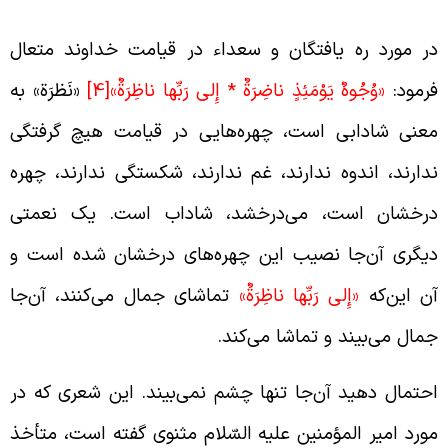
ر مورد ره یافتگان و سعداء در قیامت خداوند متعال
رمود:
«وُجُوهٌ يَوْمَئِذٍ ناضِرَةٌ * إِلى‏ رَبِّها ناظِرَةٌ»
[4]
«نَظرَة» به
عنی شادابی است، چهره‌هایی در قیامت هیچ گرفتگی
دارند، اندوه ندارند، غم ندارند، شکستگی ندارند، چهره
رخشان است، می‌درخشد، شاداب است. یک نعمتی
یگری آن‌جا نصیب این چهره‌های درخشان شده است و
ن این‌که
«إِلى‏ رَبِّها ناظِرَةٌ»
تماشای جمال می‌کنند، آن‌جا
مال می‌بیند و تماشا می‌کند.
حتمال دهید آن‌جا تنها چشم نمی‌بیند. این شعری که در
ورد امیر المؤمنین علیه السّلام مثنوی گفته است، متأخذ