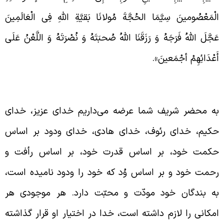
لْمَعْصُومینَ سِیَّمَا الحُجَّةَ مُولانَا بَقیَّةِ اللهِ فِی الْعَالَمِینَ
َجَّلَ اللهُ فَرَجَهُ وَ رَزَقَنَا اللهُ صُحبَتَهُ وَ نُصْرَتَهُ وَ اللَّعْنُ‏ عَلَى‏
َعْدَائِهِمْ أجْمَعینَ».
وّدت و محبّت خدای متعال به مخلوقاتش
ه محضر شریف شما عرضه می‌داریم خدای عزیز، خدای
کیم، خدای رئوف، خدای هادی، خدای ودود بر اساس
کمت خود، بر اساس قدرت خود، بر اساس رأفت و
حمت خود و بر اساس وُد که خود را ودود نامیده است،
ه بندگان خود مودّت و محبّت دارد. هر موجودی هر
مکانی را لازم داشته است، خدا در اختیار او قرار گذاشته