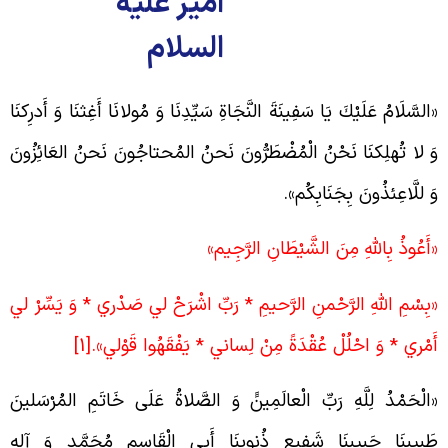
امیر علیه
السلام
السَّلَامُ‏ عَلَيْكَ‏ يَا سَفِينَةَ النَّجَاةِ سَیِّدِنَا وَ مُولانَا أَغِثنَا وَ أَدرِکنَا
َ لا تُهلِکنَا نَحْنُ‏ الْمُضْطَرُّونَ‏ نَحنُ المُحتاجُونَ نَحنُ العَائِزُونَ
َ للَّاعِئذُونَ بِجَنَابِکُم».
أَعُوذُ بِاللَّهِ‏ مِنَ‏ الشَّيْطَانِ‏ الرَّجِيم‏»
بِسْمِ اللَّهِ الرَّحْمنِ الرَّحيمِ * رَبِّ اشْرَحْ لي‏ صَدْري * وَ يَسِّرْ لي‏
َمْري * وَ احْلُلْ عُقْدَةً مِنْ لِساني‏ * يَفْقَهُوا قَوْلي».
[1]
الْحَمْدُ لِلَّهِ رَبِّ الْعالَمِينَ‏ََ وَ الصَّلاةُ عَلَی خَاتَمِ المُرْسَلینَ
َبیبِنَا حَبیبِنَا شَفیعِ ذُنوبِنَا أَبِی الْقَاسِمِ مُحَمَّدٍ وَ آلِهِ