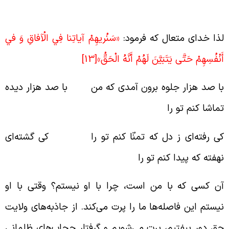
یدن آیات آفاقی و حق در همه‌ی شئون عالم
ذا خدای متعال که فرمود:
«سَنُريهِمْ آياتِنا فِي الْآفاقِ وَ في‏
َنْفُسِهِمْ حَتَّى يَتَبَيَّنَ لَهُمْ أَنَّهُ الْحَقُّ»
[13]
ا صد هزار جلوه برون آمدی که من با صد هزار دیده
ماشا کنم تو را
ی رفته‌‌ای ز دل که تمنّا کنم تو را کی گشته‌ای
هفته که پیدا کنم تو را
ن کسی که با من است، چرا با او نیستم؟ وقتی با او
یستم این فاصله‌ها ما را پرت می‌کند. از جاذبه‌های ولایت
ق دور بیفتیم، پرت می‌شویم و گرفتار حجاب‌های ظلمانی