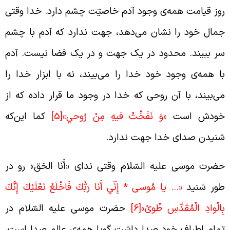
وز قیامت همه‌ی وجود آدم خاصیّت چشم دارد. خدا وقتی
مال خود را نشان می‌دهد، جهت ندارد که آدم با چشم
ر ببیند. محدود در یک جهت و در یک فضا نیست. آدم
ا همه‌ی وجود خود خدا را می‌بیند، نه با ابزار خدا را
ی‌بیند، با آن روحی که خدا در وجود ما قرار داده که از
ودش است
«وَ نَفَخْتُ فيهِ مِنْ رُوحي‏»
[5]
کما این‌که
نیدن صدای خدا جهت ندارد.
ضرت موسی علیه السّلام وقتی ندای «أَنَا الحَق» رو در
ور شنید
«… يا مُوسى‏ * إِنِّي أَنَا رَبُّكَ فَاخْلَعْ نَعْلَيْكَ إِنَّكَ
ِالْوادِ الْمُقَدَّسِ طُوىً»
[6]
حضرت موسی علیه السّلام در
مام اطراف خود صدا داشت گویا همه‌ی عالم صدا است،