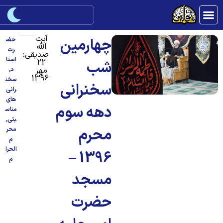
آیت
چهارمین
حض
الله
رت
صدیقی؛
استا
22
شب
مهر
د
,
1396
سخن
سخنرانی
رانی
های
دهه سوم
مناس
بتی
,
محرم
محر
م
الحرا
1396 –
م
مسجد
حضرت