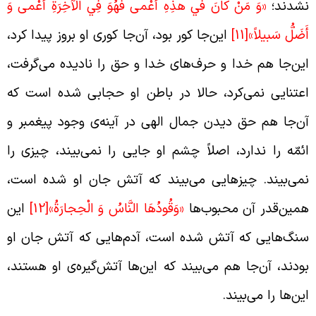
شدند؛
«وَ مَنْ كانَ في‏ هذِهِ أَعْمى‏ فَهُوَ فِي الْآخِرَةِ أَعْمى‏ وَ
َضَلُّ سَبيلاً»
[11]
این‌جا کور بود، آن‌جا کوری او بروز پیدا کرد،
ین‌جا هم خدا و حرف‌های خدا و حق را نادیده می‌گرفت،
عتنایی نمی‌کرد، حالا در باطن او حجابی شده است که
ن‌جا هم حق دیدن جمال الهی در آینه‌ی وجود پیغمبر و
ئمّه را ندارد، اصلاً چشم او جایی را نمی‌بیند، چیزی را
می‌بیند. چیزهایی می‌بیند که آتش جان او شده است،
مین‌قدر آن محبوب‌ها
«وَقُودُهَا النَّاسُ وَ الْحِجارَةُ»
[12]
این
نگ‌هایی که آتش شده است، آدم‌هایی که آتش جان او
ودند، آن‌جا هم می‌بیند که این‌ها آتش‌گیره‌ی او هستند،
ین‌ها را می‌بیند.