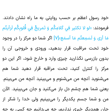
لیه و آله برای دین باطن‌ها
ود رسول اعظم بر حسب روایتی به ما راه نشان دادند.
رمودند:
«لو لا تكثير فِي‏ كَلامِكُم‏ وَ تَمريجٌ فِي قُلوبِكُم لَرَأيتُم
َا أرَى وَ لَسَمِعتُم مَا أسمَع»
[7]
اگر شما دو مرکز را در وجود
ود تحت مراقبت قرار بدهید، ورودی و خروجی آن را
دون بازرسی نگذارید چیزی وارد و خارج شود، اگر این دو
رکز را کنترل کنید، تحت مراقبه قرار دهید شما هم
ی‌شنوید آنچه من می‌شنوم و می‌بینید آنچه من می‌بینم.
عنی شما هم چشم دل باز می‌کنید و جان می‌بینید. الآن
ن و شما جسم یکدیگر را می‌بینیم ولی خدا را شکر از
ان همدیگر خبری نداریم، چه می‌دانیم چه کسی به چه