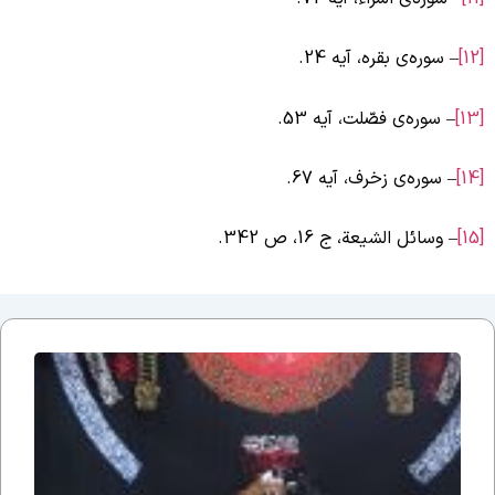
[
– سوره‌ی بقره، آیه 24.
[
– سوره‌ی فصّلت، آیه 53.
[
– سوره‌ی زخرف، آیه 67.
[
– وسائل الشيعة، ج ‏16، ص 342.
حریم
ملکوت
۲۷۳