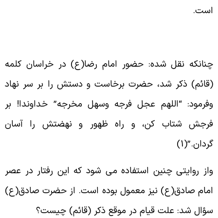
ست
.
نانکه نقل شده: حضور امام رضا(ع) در خراسان کلمه
قائم) ذکر شد، حضرت برخاست و دستش را بر سر نهاد
فرمود: “اللهم عجل فرجه وسهل مخرجه” خداوندا! بر
رجش شتاب کن، و راه ظهور و نهضتش را آسان
ردان.”(1
)
از روایتى چنین استفاده مى شود که این رفتار در عصر
مام صادق(ع) نیز معمول بوده است. از حضرت صادق(ع)
ؤال شد: علت قیام در موقع ذکر (قائم) چیست؟