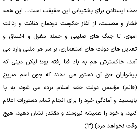
ف ایستادن براى پشتیبانى این حقیقت است… این همه
شار و مصیبت، از آغاز حکومت دودمان دنائت و رذالت
موى، تا جنگ هاى صلیبى و حمله مغول و اختناق و
عدیل هاى دولت هاى استعمارى، بر سر هر ملتى وارد مى
مد، خاکسترش هم به باد فنا رفته بود؛ لیکن دینى که
یشوایان حق آن دستور مى دهند که چون اسم صریح
قائم) مؤسس دولت حقه اسلام برده مى شود، به پا
ایستید و آمادگى خود را براى انجام تمام دستورات اعلام
نید، و خود را همیشه نیرومند و مقتدر نشان دهید، هیچ
قت نخواهد مرد).(3
)