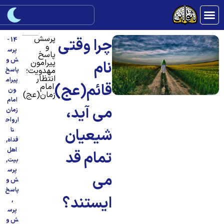
پرسش
چرا وقتى
14 -
و
پرس
پاسخ
ش و
پیرامون
نام
مهدویت؛
پاسخ
انتظار
پیرام
قائم(عج)
امام
ون
زمان(عج)
امام
مى آید،
زمان
ارواح
شیعیان
نا
فداه
,
اهل
تمام قد
بیت
,
پرس
مى
ش و
پاسخ
ایستند؟
,
پرس
ش و