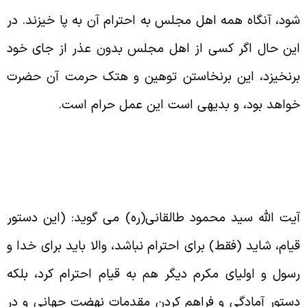
ود، آنگاه همه اهل مجلس به احترام آن به پا خیزند. در
ین حال اگر کسى از اهل مجلس بدون عذر از جاى خود
رنخیزد، این برنخاستن توهین و هتک حرمت آن حضرت
واهد بود، و بدیهى است این عمل حرام است
.
یت الله سید محمود طالقانى(ره) مى گوید: (این دستور
یام، شاید (فقط) براى احترام نباشد، والا باید براى خدا و
سول و اولیاى مکرم دیگر هم به قیام احترام کرد، بلکه
ستور آمادگى و فراهم کردن مقدمات نهضت جهانى و در