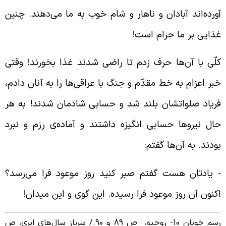
ورده‌اند آبادان و ناهار و شام خوب به ما می‌دهند. چنین
ذایی بر ما حرام است!
لّی با آن‌ها حرف زدم تا راضی شدند غذا بخورند! وقتی
بر اعزام به خط مقدّم و جنگ با عراقی‌ها را به آنان دادم،
ریاد صلواتشان بلند شد و حسابی شادمان شدند! به هر
ال نیروها حسابی انگیزه داشتند و آماده‌ی رزم و نبرد
ودند. به آن‌ها گفتم:
‌ یادتان هست گفتم صبر کنید روز موعود فرا می‌‌رسد؟
کنون آن روز موعود فرا رسیده. این گوی و این میدان!
م خوبان 10- روحیه، ص 89 و 90./
سرباز سال‌های ابری، ص