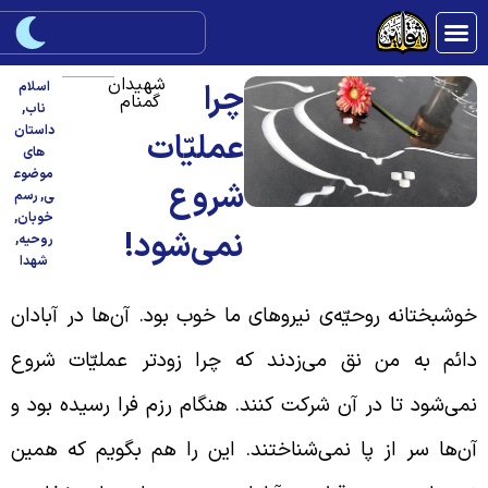
شهیدان
چرا
اسلام
گمنام
ناب
,
داستان
عملیّات
های
موضوع
شروع
ی
,
رسم
خوبان
,
نمی‌شود!
روحیه
,
شهدا
وشبختانه روحیّه‌ی نیروهای ما خوب بود. آن‌ها در آبادان
ائم به من نق می‌زدند که چرا زودتر عملیّات شروع
می‌شود تا در آن شرکت کنند. هنگام رزم فرا رسیده بود و
ن‌ها سر از پا نمی‌شناختند. این را هم بگویم که همین