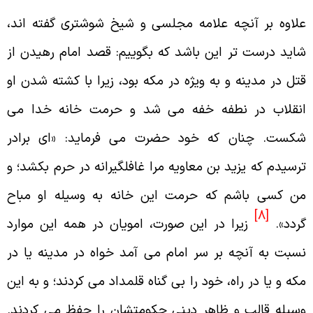
لاوه بر آنچه علامه مجلسى و شيخ شوشترى گفته اند،
ايد درست تر اين باشد كه بگوييم: قصد امام رهيدن از
تل در مدينه و به ويژه در مكه بود، زيرا با كشته شدن او
نقلاب در نطفه خفه مى شد و حرمت خانه خدا مى
كست. چنان كه خود حضرت مى فرمايد: «اى برادر
رسيدم كه يزيد بن معاويه مرا غافلگيرانه در حرم بكشد؛ و
ن كسى باشم كه حرمت اين خانه به وسيله او مباح
[8]
ردد».
زيرا در اين صورت، امويان در همه اين موارد
سبت به آنچه بر سر امام مى آمد خواه در مدينه يا در
كه و يا در راه، خود را بى گناه قلمداد مى كردند؛ و به اين
سيله قالب و ظاهر دينى حكومتشان را حفظ مى كردند.