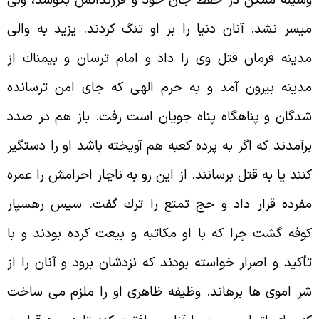
سيله ممكن در حفظ جان خود و فرزندانش بكوشد، ولى
يسر نشد. آنان دنيا را بر او تنگ كردند. يزيد به والى
دينه فرمان قتل وى را داد و امام ترسان و بيمناك از
دينه بيرون آمد و به حرم الهى كه جاى امن ترسانده
دگان و پناهگاه پناه جويان است رفت. باز هم در صدد
رآمدند كه اگر به پرده كعبه هم آويخته باشد او را دستگير
نند يا به قتل برسانند. از اين رو به ناچار احرامش را عمره
فرده قرار داد و حج تمتع را ترك گفت. سپس رهسپار
وفه گشت چرا كه با او مكاتبه و بيعت كرده بودند و با
أكيد و اصرار خواسته بودند كه نزدشان برود و آنان را از
ر اموى ها برهاند. وظيفه ظاهرى او را ملزم مى ساخت