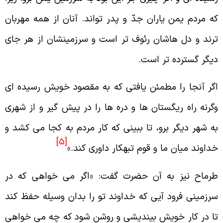
ه مردم يمن ياران جدّ و پدر تواند. آنان از همه مهربان
رند و دل هاشان رئوف تر است و سرزمينشان از هر جاى
يگر گسترده تر است.
گر آنجا را مطمئن يافتى كه به مقصود خويش رسيده اى
گرنه راه ريگستان ها و دره ها را در پيش گير و از شهرى
ه شهر ديگر برو، تا ببينى كه كار مردم به كجا مى كشد و
[5]
داوند ميان ما و قوم تبهكار داورى كند.»
رماح نيز به آن حضرت گفت: «اگر مى خواهى كه در
رزمينى فرود آيى كه خداوند تو را بدان وسيله حفظ كند
ا در كار خويش بينديشى و روشن شود كه چه مى خواهى