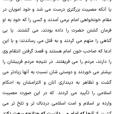
ا آنكه مصيبت بزرگترى درست مى شد و خود امويان در
قام خونخواهى امام برمى آمدند و كسى را كه خود به او
رمان كشتن حضرت را داده بودند، مى كشتند. يا بى
ناهى را متهم مى كردند و به قتل مى رساندند؛ و با اين
دعا كه صاحب خون امام هستند و قصد گرفتن انتقام وى
ا دارند، مردم را مى فريفتند. در نتيجه مردم فريبشان را
يشتر مى خوردند و دوستى شان نسبت به آنها زيادتر مى
شت و تظاهر به ديندارى آنان و التزامشان به احكام
سلامى را تأييد مى كردند. كه در اين صورت مصيبت
ارده بر اسلام و امت اسلامى دردناك تر و تلخ تر مى
شت.
از آنجا كه امام مى دانست كه چنانچه بيعت نكند