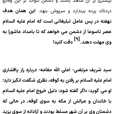
يشترى بر آن شاهد باشند و دشمن نتواند بر اين وقايع
ردناك پرده بيندازد و سرپوش بنهد.
اين همان هدف
هفته در پس عامل تبليغاتى است كه امام عليه السلام
صر تاسوعا از دشمن مى خواهد كه تا بامداد عاشورا به
[9]
ى مهلت دهند.
دقت كنيد!
فتار سيد مرتضى
يد شريف مرتضى- اعلى الله مقامه- درباره راز پافشارى
مام عليه السلام بر رفتن به كوفه، نظرى شگفت انگيز دارد؛
و مى گويد: «اگر گفته شود: دليل خروج امام عليه السلام
ا خاندان و عيالش از مكه به سوى كوفه، در حالى كه
شمنان وى بر آن شهر مسلط بودند و آزادانه از سوى يزيد