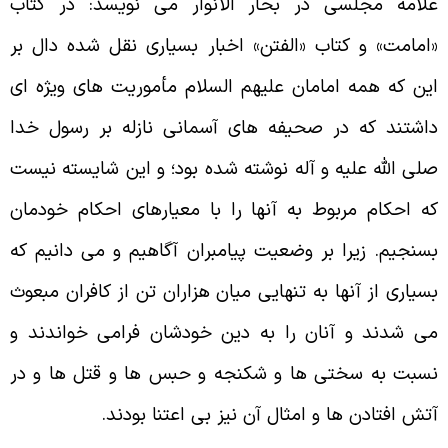
لامه مجلسى در بحار الانوار مى نويسد: در كتاب
امامت» و كتاب «الفتن» اخبار بسيارى نقل شده دال بر
ين كه همه امامان عليهم السلام مأموريت هاى ويژه اى
اشتند كه در صحيفه هاى آسمانى نازله بر رسول خدا
لى الله عليه و آله نوشته شده بود؛ و اين شايسته نيست
ه احكام مربوط به آنها را با معيارهاى احكام خودمان
سنجيم. زيرا بر وضعيت پيامبران آگاهيم و مى دانيم كه
سيارى از آنها به تنهايى ميان هزاران تن از كافران مبعوث
ى شدند و آنان را به دين خودشان فرامى خواندند و
سبت به سختى ها و شكنجه و حبس ها و قتل ها و در
تش افتادن ها و امثال آن نيز بى اعتنا بودند.