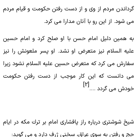
رداندن مردم از وى و از دست رفتن حكومت و قيام مردم
ى شود. از اين رو با آنان مدارا مى كرد.
ه همين دليل امام حسن با او صلح كرد و امام حسين
ليه السلام نيز متعرض او نشد. او پسر ملعونش را نيز
فارش مى كرد كه متعرض حسين عليه السلام نشود زيرا
ى دانست كه اين كار موجب از دست رفتن حكومت
[2]
ودش مى گردد ….
حليل شيخ جعفر شوشترى
يخ شوشترى درباره راز پافشارى امام بر ترك مكه در ايام
ج و رفتن به سوى عراق، سخنى ژرف دارد و مى گويد: