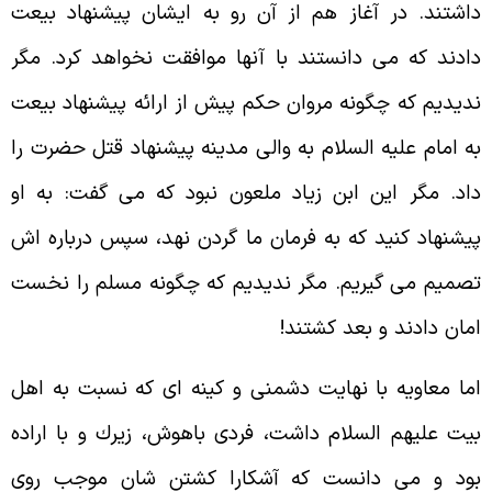
اشتند. در آغاز هم از آن رو به ايشان پيشنهاد بيعت
ادند كه مى دانستند با آنها موافقت نخواهد كرد. مگر
ديديم كه چگونه مروان حكم پيش از ارائه پيشنهاد بيعت
ه امام عليه السلام به والى مدينه پيشنهاد قتل حضرت را
اد. مگر اين ابن زياد ملعون نبود كه مى گفت: به او
يشنهاد كنيد كه به فرمان ما گردن نهد، سپس درباره اش
صميم مى گيريم. مگر نديديم كه چگونه مسلم را نخست
مان دادند و بعد كشتند!
ما معاويه با نهايت دشمنى و كينه اى كه نسبت به اهل
يت عليهم السلام داشت، فردى باهوش، زيرك و با اراده
ود و مى دانست كه آشكارا كشتن شان موجب روى