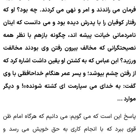
رمان مى راندند و امر و نهى مى كردند. چه بود؟ او كه
فتار كوفيان را با پدرش ديده بود و مى دانست كه اينان
امردمانى خيانت پيشه اند، چگونه بازهم با نظر همه
صيحتگرانى كه مخالف بيرون رفتن وى بودند مخالفت
رزيد؟ ابن عباس كه به كشتن او يقين داشت اشاره كرد كه
ز رفتن چشم بپوشد؛ و پسر عمر هنگام خداحافظى با وى
فت: به خداى مى سپارمت اى كشته شونده»! و ديگر
وارد …
اسخ اين است كه مى گويم: مى دانيم كه هرگاه امام ظن
وى ببرد كه با انجام كارى به حق خويش مى رسد و