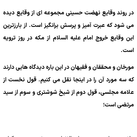
ر روند وقايع نهضت حسينى مجموعه اى از وقايع ديده
ى شود كه عبرت آميز و پرسش برانگيز است. از بارزترين
ين وقايع خروج امام عليه السلام از مكه در روز ترويه
ست.
ورخان و محققان و فقيهان در اين باره ديدگاه هايى دارند
ه سه مورد آن را در اينجا نقل مى كنيم. قول نخست از
لامه مجلسى، قول دوم از شيخ شوشترى و سوم از سيد
رتضى است؛
رح علامه مجلسى