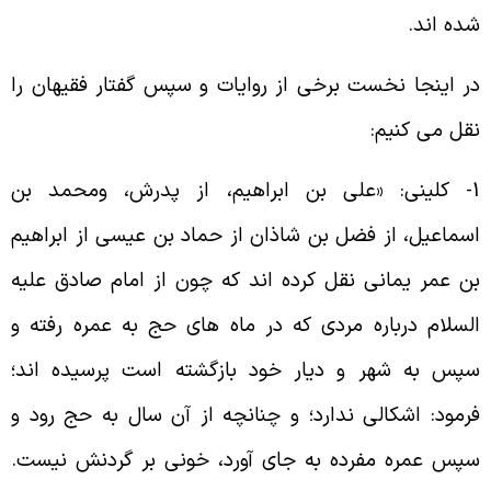
ده اند.
ر اينجا نخست برخى از روايات و سپس گفتار فقيهان را
قل مى كنيم:
1- كلينى: «على بن ابراهيم، از پدرش، ومحمد بن
سماعيل، از فضل بن شاذان از حماد بن عيسى از ابراهيم
ن عمر يمانى نقل كرده اند كه چون از امام صادق عليه
لسلام درباره مردى كه در ماه هاى حج به عمره رفته و
پس به شهر و ديار خود بازگشته است پرسيده اند؛
رمود: اشكالى ندارد؛ و چنانچه از آن سال به حج رود و
پس عمره مفرده به جاى آورد، خونى بر گردنش نيست.