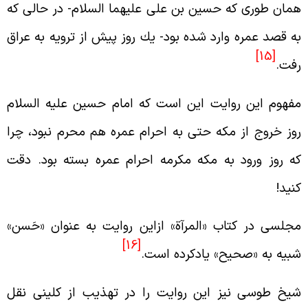
مان طورى كه حسين بن على عليهما السلام- در حالى كه
ه قصد عمره وارد شده بود- يك روز پيش از ترويه به عراق
[15]
فت.
فهوم اين روايت اين است كه امام حسين عليه السلام
وز خروج از مكه حتى به احرام عمره هم محرم نبود، چرا
ه روز ورود به مكه مكرمه احرام عمره بسته بود. دقت
نيد!
جلسى در كتاب «المرآة» ازاين روايت به عنوان «حَسن»
[16]
بيه به «صحيح» يادكرده است.
يخ طوسى نيز اين روايت را در تهذيب از كلينى نقل