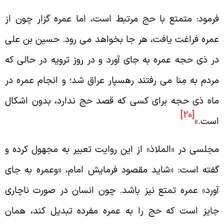
رمود: متمتع با حج مرتبط است، اما عمره گزار چون از
مره فراغت يافت، هر جا بخواهد مى رود. حسين بن على
ر ذى حجه عمره به جاى آورد و در روز ترويه در حالى كه
ردم به مِنا مى رفتند رهسپار عراق شد؛ و انجام عمره در
اه ذى حجه براى كسى كه قصد حج ندارد، بدون اشكال
[20]
ست.»
جلسى در «الملاذ» از اين روايت تعبير به مجهول كرده و
فته است: «شايد مقصود فرمايش امام، «وعمره به جاى
ورد» عمره تمتع نيز باشد. چون انسان در صورت ناچارى
ايز است كه حج را به عمره مفرده تبديل كند، همان