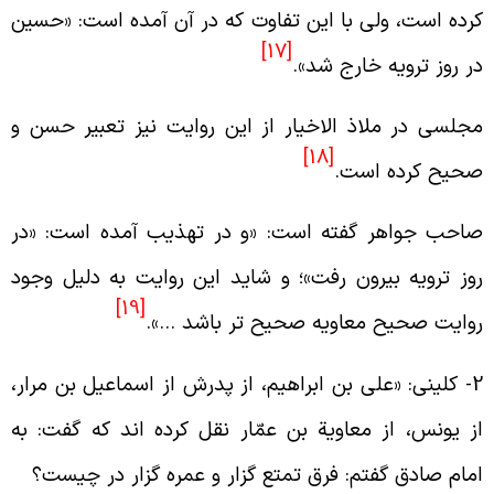
رده است، ولى با اين تفاوت كه در آن آمده است: «حسين
[17]
ر روز ترويه خارج شد».
جلسى در ملاذ الاخيار از اين روايت نيز تعبير حسن و
[18]
حيح كرده است.
احب جواهر گفته است: «و در تهذيب آمده است: «در
وز ترويه بيرون رفت»؛ و شايد اين روايت به دليل وجود
[19]
وايت صحيح معاويه صحيح تر باشد …».
2- كلينى: «على بن ابراهيم، از پدرش از اسماعيل بن مرار،
ز يونس، از معاوية بن عمّار نقل كرده اند كه گفت: به
مام صادق گفتم: فرق تمتع گزار و عمره گزار در چيست؟