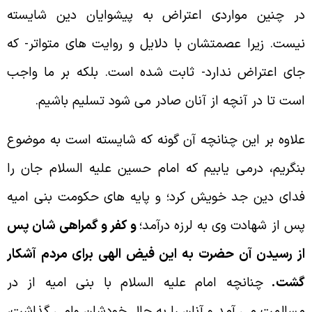
ر چنين مواردى اعتراض به پيشوايان دين شايسته
يست. زيرا عصمتشان با دلايل و روايت هاى متواتر- كه
اى اعتراض ندارد- ثابت شده است. بلكه بر ما واجب
ست تا در آنچه از آنان صادر مى شود تسليم باشيم.
لاوه بر اين چنانچه آن گونه كه شايسته است به موضوع
نگريم، درمى يابيم كه امام حسين عليه السلام جان را
داى دين جد خويش كرد؛ و پايه هاى حكومت بنى اميه
س از شهادت وى به لرزه درآمد؛
و كفر و گمراهى شان پس
ز رسيدن آن حضرت به اين فيض الهى براى مردم آشكار
شت.
چنانچه امام عليه السلام با بنى اميه از در
سالمت مى آمد و آنان را به حال خودشان وامى گذاشت،