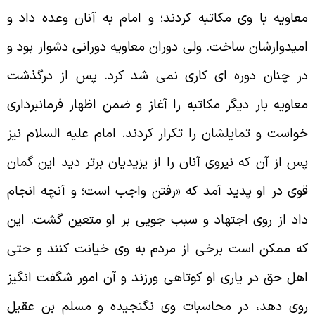
عاويه با وى مكاتبه كردند؛ و امام به آنان وعده داد و
ميدوارشان ساخت. ولى دوران معاويه دورانى دشوار بود و
ر چنان دوره اى كارى نمى شد كرد. پس از درگذشت
عاويه بار ديگر مكاتبه را آغاز و ضمن اظهار فرمانبردارى
واست و تمايلشان را تكرار كردند. امام عليه السلام نيز
س از آن كه نيروى آنان را از يزيديان برتر ديد اين گمان
وى در او پديد آمد كه «رفتن واجب است؛ و آنچه انجام
اد از روى اجتهاد و سبب جويى بر او متعين گشت. اين
ه ممكن است برخى از مردم به وى خيانت كنند و حتى
هل حق در يارى او كوتاهى ورزند و آن امور شگفت انگيز
وى دهد، در محاسبات وى نگنجيده و مسلم بن عقيل