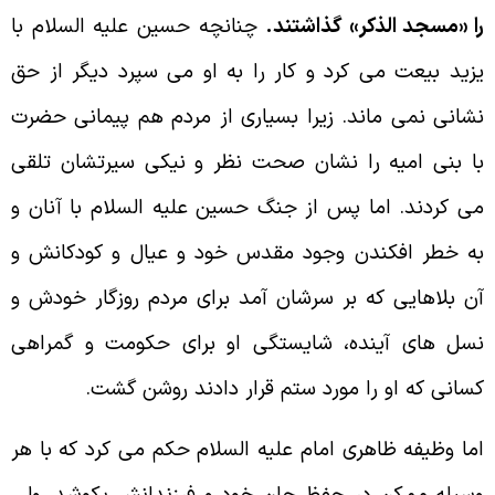
ا «مسجد الذكر» گذاشتند.
چنانچه حسين عليه السلام با
زيد بيعت مى كرد و كار را به او مى سپرد ديگر از حق
شانى نمى ماند. زيرا بسيارى از مردم هم پيمانى حضرت
ا بنى اميه را نشان صحت نظر و نيكى سيرتشان تلقى
ى كردند. اما پس از جنگ حسين عليه السلام با آنان و
ه خطر افكندن وجود مقدس خود و عيال و كودكانش و
ن بلاهايى كه بر سرشان آمد براى مردم روزگار خودش و
سل هاى آينده، شايستگى او براى حكومت و گمراهى
سانى كه او را مورد ستم قرار دادند روشن گشت.
ما وظيفه ظاهرى امام عليه السلام حكم مى كرد كه با هر