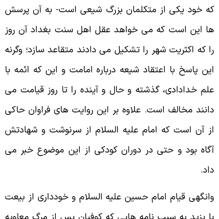
ه خود يكى از متكلمان بزرگ شيعى است- به آن پرسش
ا اين است كه مى خواهد عقل اهل سنت بغداد آن روز
ا كه اكثريت شهر را تشكيل مى دادند متقاعد سازد؛ وگرنه
ين پاسخ با اعتقاد شيعه درباره امامت و اين كه ائمه با
لم خدادادى، گذشته و حال و آينده را تا روز قيامت مى
انند مخالف است. علاوه بر اين روايت هاى فراوان حاكى
ز آن است كه امام عليه السلام از سرنوشت و شهادتش
گاه بود و حتى در دوران كودكى از اين موضوع خبر مى
اد.
انگهى قيام امام حسين عليه السلام و خوددارى از بيعت
ا يزيد به سبب نامه هايى كه كوفيان پس از مرگ معاويه