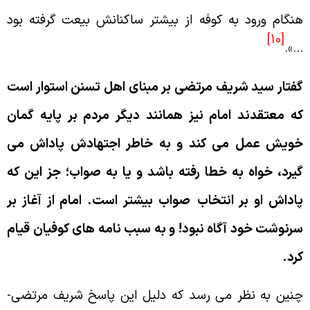
نگام ورود به كوفه از بيشتر ساكنانش بيعت گرفته بود
[10]
…»
فتار سيد شريف مرتضى بر مبناى اهل تسنن استوار است
ه معتقدند امام نيز همانند ديگر مردم بر پايه گمان
ويش عمل مى كند و به خاطر اجتهادش پاداش مى
يرد، خواه به خطا رفته باشد و يا به صواب؛ جز اين كه
اداش او بر انتخاب
صواب بيشتر است. امام از آغاز بر
رنوشت خود آگاه نبود! و به سبب نامه هاى كوفيان قيام
رد.
نين به نظر مى رسد كه دليل اين پاسخ شريف مرتضى-