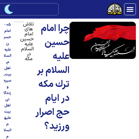
تلاش
چرا امام
05 -
های
امام
امام
حسی
حسین
حسین
علیه
ن
السلام
علیه
عليه
در
السلا
مکه
م
,
السلام بر
اهل
بیت
,
ترك مكه
سیره
و
زندگا
در ايام
نی
اهل
حج اصرار
بیت
علیه
ورزيد؟
م
السلا
م