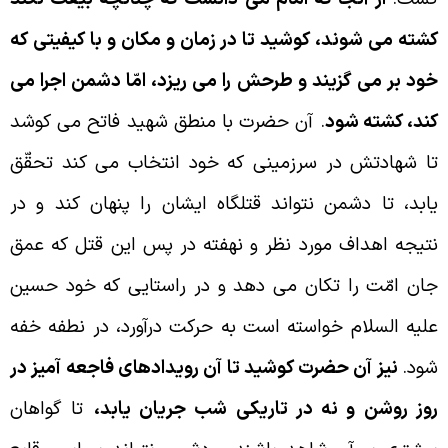
شته مى شوند، كوشيد تا در زمان و مكان و با كيفيتى كه
ود بر مى گزيند و طرحش را مى ريزد، امّا دشمن اجرا مى
ند، كشته شود
. آن حضرت با منطق شهيد فاتح مى كوشد
ا شهادتش در سرزمينى كه خود انتخاب مى كند تحقّق
ابد، تا دشمن نتواند قتلگاه ايشان را پنهان كند و در
تيجه اهداف مورد نظر و نهفته در پس اين قتل كه عمق
ان امّت را تكان مى دهد و در راستايى كه خود حسين
ليه السلام خواسته است به حركت درآورد، در نطفه خفه
ود.
نيز آن حضرت كوشيد تا آن رويدادهاى فاجعه آميز در
وز روشن و نه در تاريكى شب جريان يابد،
تا گواهان