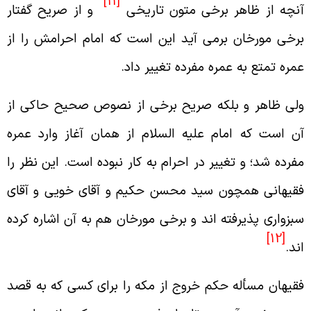
[11]
نچه از ظاهر برخى متون تاريخى
و از صريح گفتار
رخى مورخان برمى آيد اين است كه امام احرامش را از
مره تمتع به عمره مفرده تغيير داد.
لى ظاهر و بلكه صريح برخى از نصوص صحيح حاكى از
ن است كه امام عليه السلام از همان آغاز وارد عمره
فرده شد؛ و تغيير در احرام به كار نبوده است. اين نظر را
قيهانى همچون سيد محسن حكيم و آقاى خويى و آقاى
بزوارى پذيرفته اند و برخى مورخان هم به آن اشاره كرده
[12]
ند.
قيهان مسأله حكم خروج از مكه را براى كسى كه به قصد