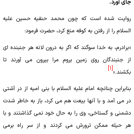
اى آورد.
وايت شده است كه چون محمد حنفيه حسين عليه
لسلام را از رفتن به كوفه منع كرد، حضرت فرمود:
برادرم، به خدا سوگند كه اگر به درون لانه هر جنبنده اى
ز جنبندگان روى زمين بروم مرا بيرون مى آورند تا
[1]
كشند.»
نابراين چنانچه امام عليه السلام با بنى اميه از در آشتى
ر مى آمد و با آنها بيعت هم مى كرد، باز به خاطر شدت
شمنى و گستاخى، وى را به حال خود نمى گذاشتند و با
ر حيله ممكن ترورش مى كردند و از سر راه برمى