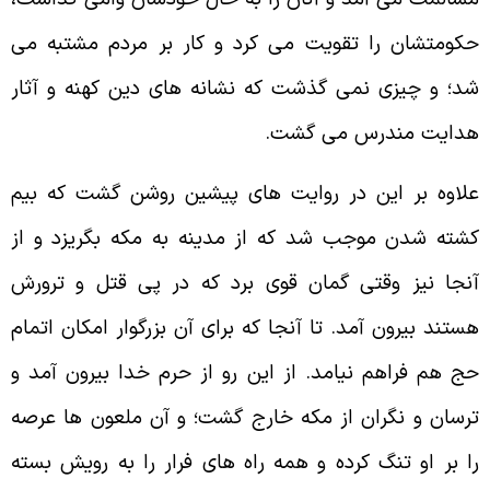
كومتشان را تقويت مى كرد و كار بر مردم مشتبه مى
د؛ و چيزى نمى گذشت كه نشانه هاى دين كهنه و آثار
دايت مندرس مى گشت.
لاوه بر اين در روايت هاى پيشين روشن گشت كه بيم
شته شدن موجب شد كه از مدينه به مكه بگريزد و از
نجا نيز وقتى گمان قوى برد كه در پى قتل و ترورش
ستند بيرون آمد. تا آنجا كه براى آن بزرگوار امكان اتمام
ج هم فراهم نيامد. از اين رو از حرم خدا بيرون آمد و
رسان و نگران از مكه خارج گشت؛ و آن ملعون ها عرصه
ا بر او تنگ كرده و همه راه هاى فرار را به رويش بسته