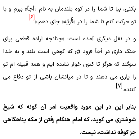
كنى، بيا تا شما را در كوه بلندمان به نام «أجأ» ببرم و با
[6]
و حركت كنم تا شما را در «قُرَيّه» جاى دهم.»
 در نقل ديگرى آمده است: «چنانچه اراده قطعى براى
نگ دارى در أجأ فرود آى كه كوهى است بلند و به خدا
وگند كه هرگز تا كنون خوار نشده ايم و همه قبيله ام تو
ا يارى مى دهند و تا در ميانشان باشى از تو دفاع مى
[7]
نند».
نابر اين در اين مورد واقعيت امر آن گونه كه شيخ
وشترى مى گويد، كه امام هنگام رفتن از مكه پناهگاهى
ز كوفه نداشت، نيست.