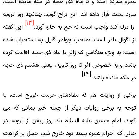
مره مفرده آمده و تا ماه ذى حجه در مكه مانده است،
ورد بحث قرار داده اند. ابن براج گويد: چنانچه روز ترويه
[13]
ا درك كند واجب است كه حج به جاى آورد.
اين گفته
ز اقوال نادر است. صاحب جواهر قايل به استحباب شده
ست؛ به ويژه هنگامى كه زائر تا ماه ذى حجه اقامت كرده
اشد و به خصوص اگر تا روز ترويه، يعنى هشتم ذى حجه
[14]
ر مكه مانده باشد.
رخى از روايات هم كه مفادشان حرمت خروج است، با
وجه به برخى روايات ديگر از جمله خبر يمانى كه مى
ويد، امام حسين عليه السلام يك روز پيش از ترويه، در
الى كه احرام عمره بسته بود خارج شد، حمل بر كراهت