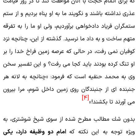
ه براى اتمام حجت با آنان موافقت كند تا در روز قيامت
ذرى نداشته باشند و نگويند ما به او پناه برديم و از ستم
تمگران فرياد دادخواهى برآورديم، ولى او ما را به تفرقه
تهم ساخت و به داد ما
نرسيد. گذشته از اين، چنانچه نزد
وفيان نمى رفت، در حالى كه عرصه زمين فراخ خدا را بر
و تنگ كرده بودند بايد كجا مى رفت؟ و اين تفسير سخن
ى به محمد حنفيه است كه فرمود: «چنانچه به لانه هر
نبنده اى از جنبندگان روى زمين داخل شوم، مرا بيرون
[4]
ى آورند تا بكشند!»
دون شك مطالب مطرح شده از سوى شيخ شوشترى، به
يژه توجه به اين نكته كه
امام دو وظيفه دارد، يكى