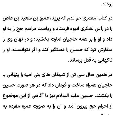
ودند.
ر كتاب معتبرى خواندم كه
يزيد، عمرو بن سعيد بن عاص
ا در رأس لشكرى انبوه فرستاد و رياست مراسم حج را به او
اد و او را بر همه حاجيان امارت بخشيد؛ و در نهان وى را
فارش كرد كه حسين را دستگير كند و اگر نتوانست، او را
اگهانى به قتل برساند.
ر همين سال سى تن از شيطان هاى بنى اميه را پنهانى با
اجيان همراه ساخت و فرمان داد كه در هر صورت حسين
ا بكشند. حسين عليه السلام نيز با آگاهى از اين موضوع
ز احرام حج بيرون آمد و آن را به صورت عمره مفرده به