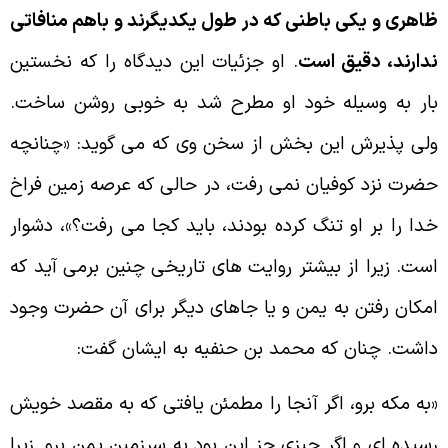
اهرى و يكى باطنى كه در طول يكديگرند و باهم منافاتى
دارند، دقيق است
. او جزئيات اين ديدگاه را كه نخستين
ار به وسيله خود او مطرح شد به خوبى روشن ساخت.
لى پذيرش اين بخش از سخن وى كه مى گويد: «چنانچه
ضرت نزد كوفيان نمى رفت، در حالى كه عرصه زمين فراخ
دا را بر او تنگ كرده بودند، بايد كجا مى رفت؟»، دشوار
ست. زيرا از بيشتر روايت هاى تاريخى چنين برمى آيد كه
مكان رفتن به يمن و يا جاهاى ديگر براى آن حضرت وجود
اشت. چنان كه محمد بن حنفيه به ايشان گفت:
به مكه برو، اگر آنجا را مطمئن يافتى كه به مقصد خويش
سيده اى و اگر چيزى جز اين بود به سرزمين يمن برو. زيرا