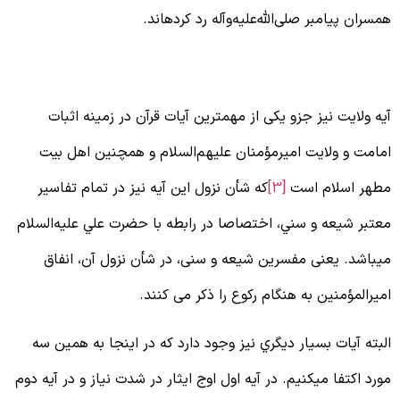
مسران پيامبر صلی‌الله‌علیه‌وآله رد كرده‏اند.
 آیه ولایت
یه ولایت نیز جزو یکی از مهمترین آیات قرآن در زمینه اثبات
مامت و ولایت امیرمؤمنان علیهم‌السلام و همچنین اهل بیت
طهر اسلام است
[3]
که شأن نزول اين آيه نيز در تمام تفاسير
عتبر شيعه و سني، اختصاصا در رابطه با حضرت علي علیه‌السلام
ي‏باشد. یعنی مفسرین شیعه و سنی، در شأن نزول آن، انفاق
میرالمؤمنین به هنگام رکوع را ذکر می کنند.
لبته آيات بسيار ديگري نيز وجود دارد كه در اينجا به همين سه
ورد اكتفا مي‏كنيم. در آيه اول اوج ايثار در شدت نياز و در آيه دوم