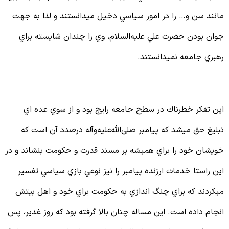
انند سن و… را در امور سياسي دخيل مي‏دانستند و لذا به جهت
وان بودن حضرت علي علیه‌السلام، وي را چندان شايسته براي
هبري جامعه نمي‏دانستند.
 . اندیشه های مسموم
ين تفكر خطرناك در سطح جامعه رايج بود و از سوي عده اي
بليغ حق مي‏شد كه پيامبر صلی‌الله‌علیه‌وآله درصدد آن است كه
ويشان خود را براي هميشه بر مسند قدرت و حكومت بنشاند و در
ين راستا خدمات ارزنده پيامبر را نيز نوعي بازي سياسي تفسير
ي‏كردند كه براي چنگ اندازي به حكومت براي خود و اهل بيتش
نجام داده است. اين مساله چنان بالا گرفته بود كه روز غدير، پس