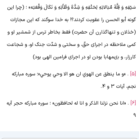
َيْفِهِ‏ وَ قِلَّةَ مُبَالاتِهِ لِحَتْفِهِ وَ شِدَّةَ وَطْأَتِهِ وَ نَكَالَ وَقْعَتِه‏» ؛ (چرا اين
ونه أبو الحسن را عقوبت كردند؟! به خدا سوگند كه اين مجازات
خذلان و تنهاگذارن آن حضرت) فقط بخاطر ترس از شمشير او و
مى ملاحظه در اجراى حقّ، و سختى و شدّت جنگ او، و شجاعت
ارزار، و بى‏مهابا بودن او در اجراى فرامين الهى بود)
. «و ما ينطق عن الهوي ان هو الا وحي يوحي»؛ سوره مبارکه
جم، آیات 3 و 4.
. «انا نحن نزلنا الذكر و انا له لحافظون» ؛ سوره مبارکه حجر آیه