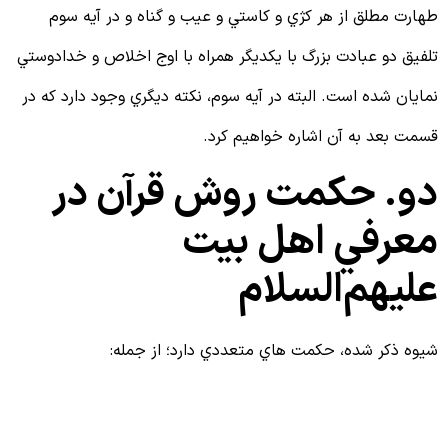
هارت مطلق از هر كژي و كاستي و عيب و گناه و در آيه سوم
لفيق دو عبادت بزرگ با يكديگر همراه با اوج اخلاص و خدادوستي
مايان شده است. البته در آيه سوم، نكته ديگري وجود دارد كه در
سمت بعد به آن اشاره خواهيم كرد.
و. حكمت روش قرآن در
عرفي اهل بيت
لیهم‌السلام
يوه ذكر شده، حكمت هاي متعددي دارد؛ از جمله:
1
جلوگیری از تبعیت کورکورانه