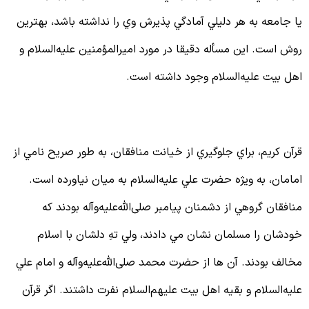
ا جامعه به هر دليلي آمادگي پذيرش وي را نداشته باشد، بهترين
وش است. اين مسأله دقيقا در مورد اميرالمؤمنين علیه‌السلام و
هل بيت علیه‌السلام وجود داشته است.
لوگیری از خیانت منافقین
رآن كريم، براي جلوگيري از خيانت منافقان، به طور صريح نامي از
مامان، به ويژه حضرت علي علیه‌السلام به ميان نياورده است.
نافقان گروهي از دشمنان پيامبر صلی‌الله‌علیه‌وآله بودند كه
ودشان را مسلمان نشان مي دادند، ولي تهِ دلشان با اسلام
خالف بودند. آن ها از حضرت محمد صلی‌الله‌علیه‌وآله و امام علي
لیه‌السلام و بقيه اهل بيت عليهم‌السلام نفرت داشتند. اگر قرآن