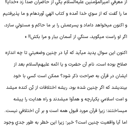
ز معرفي اميرالمؤمنين علیه‌السلام يكي از حاضران صدا زد «خدايا!
ا را گفت كه از سوي خدا آمده و كتاب الهي آورده‏ام و ما پذيرفتيم
 اكنون مي‏خواهد داماد و پسرعمش را بر ما حاكم و مستولي سازد،
گر او راست مي‏گويد، سنگي از آسمان ببار و مرا بكش!! »
كنون اين سوال پديد مي‏آيد كه آيا در چنين وضعيتي تا چه اندازه
لاح بوده است، نام آن حضرت و يا ائمه علیهم‌السلام بعد از
يشان در قرآن به صراحت ذكر شود؟ ممكن است كسي با خود
ينديشد كه اگر چنين شده بود، ريشه اختلافات از بُن كنده مي‏شد
 امت اسلامي يكپارچه و هم‏آوا مي‏شدند و راه هدايت را پيشه
ي‏ساختند؛ زيرا قرآن مورد قبول همه است و بر آن اختلافي نيست.
ما آيا واقعيت چنين است؟ خير؛ زيرا اين خطر به طور جدي وجود