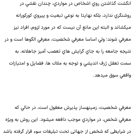
نگشت گذاشتن روي اشخاص در مواردي، چندان نقشي در
وشنگري ندارد، بلكه نهايتا به نوعي تبعيت و پيروي كوركورانه
ي‏كشاند و البته اين مانع آن نيست كه در مورد لزوم، افراد نيز
عرفي شوند؛ ولي اساسا معرفي شخصيت، معرفي الگوها است و در
تيجه جامعه را به جاي گرايش هاي تعصب آميز جاهلانه، به
مت تعقل ژرف انديشي و توجه به ملاك ها، فضايل و امتيازات
اقعي سوق مي‏دهد.
وجب پذیرش معقولانه
عرفي شخصيت، زمينه‏ساز پذيرش معقول است، در حالي كه
عرفي شخص، در مواردي موجب دافعه مي‏شود. اين روش به ويژه
ر شرايطي كه شخص از جهاتي تحت تبليغات سوء قرار گرفته باشد