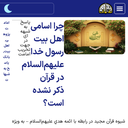
پاسخ
چرا اسامی
امام
به
ت
شبهه
پژوه
ای
اهل بیت
در
ی
,
جهت
اهل
رسول خدا
تخریب
بیت
,
امامت
بانک
علیهم‌السلام
پاس
خ به
در قرآن
شبها
ت
ذکر نشده
است؟
يوه قرآن مجيد در رابطه با ائمه هدي علیهم‌السلام – به ويژه