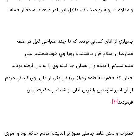
 مقاومت روبه رو مي‏شدند، دلايل اين امر متعدد است؛ از جمله:
لف. ترس از شمشیر امیرمؤمنان
سياري از آنان كساني بودند كه تا چند صباحي قبل در صف
عارضان اسلام قرار داشتند و روياروي خود شمشير علي
لیه‌السلام را ديده و از همان جا كينه وي را به دل گرفته بودند،
نان كه حضرت فاطمه زهرا(س) نيز يكي از علل روي گرداني مردم
ز آن امیرالمؤمنین را ترس آنان از شمشیر حضرت بيان
رمودند
[4]
.
 . تفکرات جاهلی
فكرات و سنن غلط جاهلي هنوز بر انديشه مردم حاكم بود و اموري