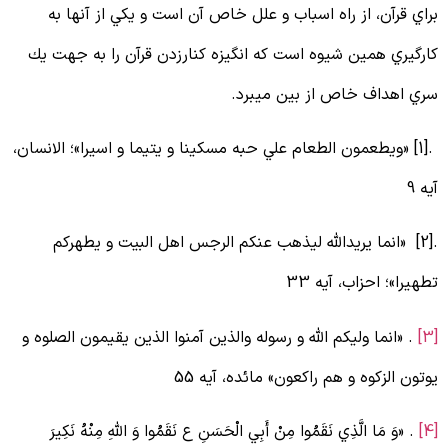
راي قرآن، از راه اسباب و علل خاص آن است و يكي از آنها به
ارگيري همين شيوه است كه انگيزه كنارزدن قرآن را به جهت يك
ري اهداف خاص از بين مي‏برد.
.[1] «ويطعمون الطعام علي حبه مسكينا و يتيما و اسيرا»؛ الانسان،
يه 9
.[2] «انما يريدالله ليذهب عنكم الرجس اهل البيت و يطهركم
طهيرا»؛ احزاب، آيه 33
. «انما وليكم الله و رسوله والذين آمنوا الذين يقيمون الصلوه و
وتون الزكوه و هم راكعون» مائده، آيه 55
. «وَ مَا الَّذِي نَقَمُوا مِنْ أَبِي الْحَسَنِ ع نَقَمُوا وَ اللَّهِ مِنْهُ نَكِيرَ