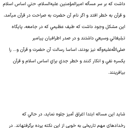
اشت كه بر سر مسأله اميرالمؤمنين علیه‌السلام، حتي اساس اسلام
 قرآن به خطر افتد و اگر نام آن حضرت به صراحت در قرآن مي‏آمد،
ين مشكل وجود داشت كه طيف عظيمي كه در جامعه، پايگاه
بليغاتي وسيعي داشتند و در صدر اطرافيان پيامبر
لی‌الله‌علیه‌وآله نيز بودند، اساسا رسالت آن حضرت و قرآن و… را
كسره نفي و انكار كنند و خطر جدي براي اساس اسلام و قرآن
يافرينند.
اهدی جو منفی جامعه بر علیه
ساس اسلام
ايد اين مساله ابتدا اغراق آميز جلوه نمايد، در حالي كه
خدادهاي مهم تاريخي به خوبي از اين نكته پرده برگرفته‏اند. در