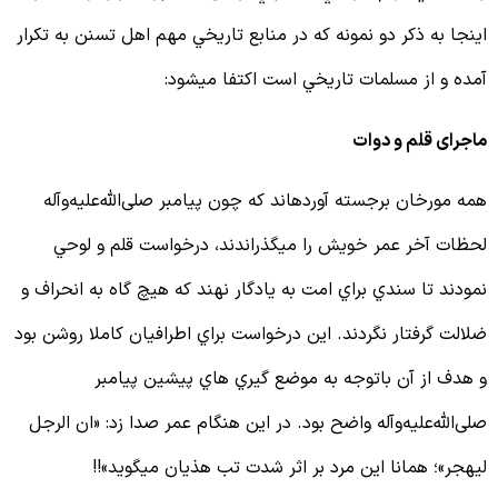
ينجا به ذكر دو نمونه كه در منابع تاريخي مهم اهل تسنن به تكرار
مده و از مسلمات تاريخي است اكتفا مي‏شود:
اجرای قلم و دوات
مه مورخان برجسته آورده‏اند كه چون پيامبر صلی‌الله‌علیه‌وآله
حظات آخر عمر خويش را مي‏گذراندند، درخواست قلم و لوحي
مودند تا سندي براي امت به يادگار نهند كه هيچ گاه به انحراف و
لالت گرفتار نگردند. اين درخواست براي اطرافيان كاملا روشن بود
 هدف از آن باتوجه به موضع گيري هاي پيشين پيامبر
لی‌الله‌علیه‌وآله واضح بود. در اين هنگام عمر صدا زد: «ان الرجل
يهجر»؛ همانا اين مرد بر اثر شدت تب هذيان مي‏گويد»!!