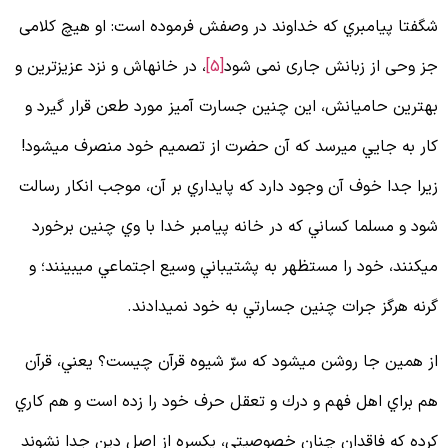
گفتا پيامبري كه خداوند در وصفش فرموده است: او هیچ کلامی
ز وحی از زبانش جاری نمی شود
[5]
، در خانه‏اش و نزد عزيزترين و
هترين حاميانش، اين چنين جسارت آميز مورد طعن قرار گيرد و
ار به جايي مي‏رسد كه آن حضرت از تصميم خود منصرف مي‏شود!
يرا جدا خوف آن وجود دارد كه پايداري بر آن، موجب انكار رسالت
ود و مسلما كساني كه در خانه پيامبر خدا با وي چنين برخورد
ي‏كنند، خود را مستظهر به پشتيباني وسيع اجتماعي مي‏بينند؛ و
رنه هرگز جرات چنين جسارتي به خود نمي‏دادند.
ز همين جا روشن مي‏شود كه سرّ شيوه قرآن چيست؟ يعني، قرآن
م براي اهل فهم و درك و تعقل حرف خود را زده است و هم كاري
رده كه فاقدان چنان خصوصيتي، يكسره از اصل دين جدا نشوند