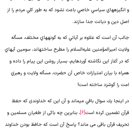
 انگيزه‏هاي سياسي خاصي باعث نشود كه به طور كلي مردم را از
صل دين و ديانت جدا سازند.
الب آن است كه علاوه بر آياتي كه به گونه‏هاي مختلف، مسأله
لايت اميرالمؤمنين علیه‌السلام را مطرح ساخته‏اند، سومين آيه‏اي
ه در آغاز اين نگاشته آورده‏ايم، بسيار روشن اين پيام را داده و
مراه با بيان امتيازات خاص آن حضرت، مسأله ولايت و رهبري
مت را گوشزد ساخته است!
ر اينجا يك سوال باقي مي‏ماند و آن اين كه خداوندی که حفظ
رآن تضمین کرده است
[6]
، بنابرین چه باکی از طغیان مسلمین و
حریف قرآن باقی می ماند؟ پاسخ آن است كه حافظ بودن خداوند