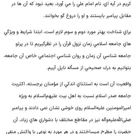
ريم در آيه اي، نام امام علي را مي آورد، بعيد نبود كه آن ها در
قابل پيامبر بايستند و او را دروغ گو بخوانند.
راي شناخت بهتر مورد دوم و سوم لازم است، ابتدا شرايط و ويژگي
اي جامعه اسلامي زمان نزول قرآن را در نظرگيريم تا در پرتو
امعه شناسي آن زمان و روان شناسي اجتماعي خاص آن جامعه،
توانيم به درك صحيحي از مسأله نايل آييم.
اقعيت آن است به استثناي اندكي از مؤمنان برجسته، اكثريت
امعه صدر اسلام نسبت به اهل بيت علیهم‌السلام به ويژه
ميرالمومنين علیه‌السلام روی خوشی نشان نمی دادند و پيامبر
لی‌الله‌علیه‌وآله نيز در مقاطع مختلف با دشواري هاي زياد، آن
ضرت را مطرح مي‏ساختند و در هر مورد به نوعي با واكنش منفي