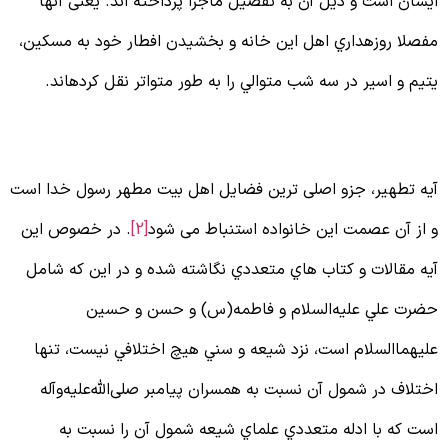
يشان است و ذیل آن به تفصیل ماجرا پرداخته اند. یعنی آنها
فصلا روزه‏داري اهل این خانه و بخشیدن افطار خود به مسكين،
تيم و اسير در سه شب متوالي را به طور متواتر نقل كرده‏اند.
آیه تطهیر
یه تطهیر، جزو اصلی ترین فضایل اهل بیت مطهر رسول خدا است
 از آن عصمت این خانواده استنباط می شود
[2]
. در خصوص اين
يه مقالات و كتاب هاي متعددي نگاشته شده و در اين كه شامل
ضرت علي علیه‌السلام و فاطمه(س) و حسن و حسين
لیهما‌السلام است، نزد شيعه و سني هيچ اختلافي نيست، تنها
ختلاف در شمول آن نسبت به همسران پيامبر صلی‌الله‌علیه‌وآله
ست كه با ادله متعددي علماي شيعه شمول آن را نسبت به