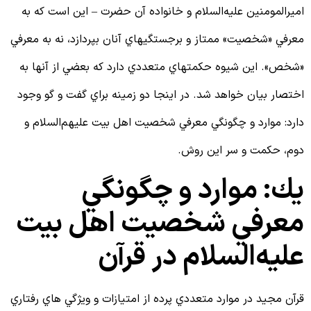
ميرالمومنين علیه‌السلام و خانواده آن حضرت – اين است كه به
عرفي «شخصيت» ممتاز و برجستگي‏هاي آنان بپردازد، نه به معرفي
شخص». اين شيوه حكمت‏هاي متعددي دارد كه بعضي از آنها به
ختصار بيان خواهد شد. در اينجا دو زمينه براي گفت و گو وجود
ارد: موارد و چگونگي معرفي شخصيت اهل بيت علیهم‌السلام و
وم، حكمت و سر اين روش.
ك: موارد و چگونگي
عرفي شخصيت اهل بيت
لیه‌السلام در قرآن
رآن مجيد در موارد متعددي پرده از امتيازات و ويژگي هاي رفتاري