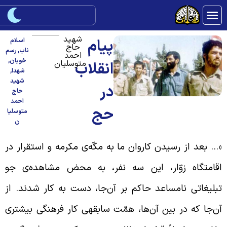
شهید
پیام
اسلام
حاج
ناب
,
رسم
احمد
خوبان
,
متوسلیان
انقلاب
شهدا
,
شهید
در
حاج
احمد
حج
متوسلیا
ن
… بعد از رسیدن کاروان ما به مکّه‌ی مکرمه و استقرار در
قامتگاه زوّار، این سه نفر، به محض مشاهده‌ی جو
بلیغاتی نامساعد حاکم بر آن‌جا، دست به کار شدند. از
ن‌جا که در بین آن‌ها، همّت سابقهی کار فرهنگی بیشتری