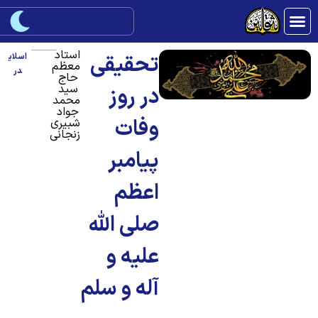
استاد
تحقیقی
اسلای
معظم
در
حاج
سید
در روز
محمد
جواد
وفات
شبیری
زنجانی
پیامبر
اعظم
صلی الله
علیه و
آله و سلم