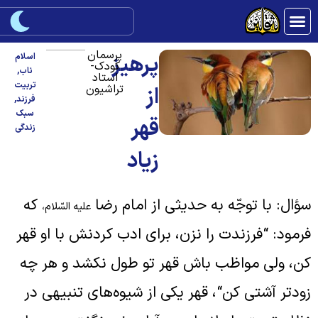
پرسمان
پرهیز
اسلام
کودک-
ناب
,
استاد
تربیت
تراشیون
از
فرزند
,
سبک
قهر
زندگی
زیاد
ؤال: با توجّه به حدیثی از امام رضا
که
علیه السّلام،
رمود:
“
فرزندت را نزن، برای ادب کردنش با او قهر
ن، ولی مواظب باش قهر تو طول نکشد و هر چه
ودتر آشتی کن
“
، قهر یکی از شیوه‌های تنبیهی در