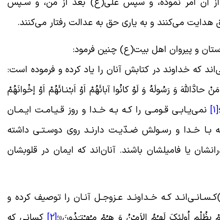
از آن امر نموده، و سپس على(ع) بعد از من، و سـپس
ق هدایت مى‌کنند و به یارى حق به عدالت رفتار مى‌کنند
.
وستان و پیروان اهل بیت(ع) چنین فرمود:
اند که خداوند در کتابش آنان را یاد کرده و فرموده است:
َنْ حادَّاللّهَ وَ رَسُولَهُ وَ لَوْ کانُوا آبائَهُمْ اَوْ اَبـْنـائَهُمْ اَوْ إخْوانَهُمْ
[1]
نمى‌یـابـى قـومـى را کـه بـه خـدا و روز قـیـامـت ایـمـان
 کـه بـا خـدا و رسـولش ضـدّیـت دارنـد روى دوسـتـى داشته
رانشان یا فامیلشان باشند. آنان‌اند که ایمان در قلوبشان
)کـسـانـى‌انـد کـه خـداونـد عـزوجـل آنـان را توصیف کرده و
ظُلْمٍ اُولئِکَ لَهـُمُ الاَمـْنُ وَ هـُمْ مـُهـْتـَدُونَ»؛
[2]
کسانى که