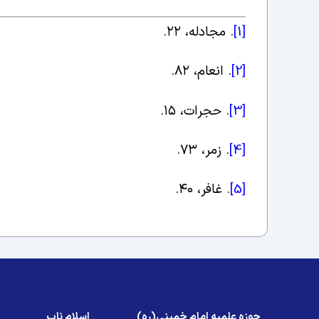
[1]
. مجادله،
۲۲
.
[2]
. انعام،
۸۲
.
[3]
. حجرات،
۱۵
.
[4]
. زمر،
۷۳
.
[5]
. غافر،
۴۰
.
حوزه علمیه امام خمینی(ره)
اسلام ناب