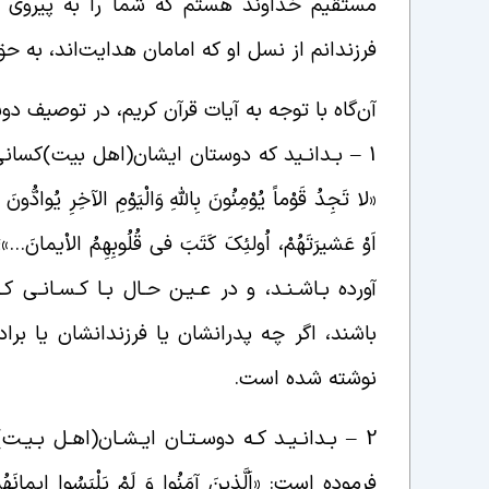
مستقیم خداوند هستم که شما را به پیروی 
فرزندانم از نسل او که امامان هدایت‌اند، به ح
آن‌گاه با توجه به آیات قرآن کریم، در توصیف د
1 – بـدانـید که دوستان ایشان(اهل بیت)کسانى‌
«لا تَجِدُ قَوْماً یُوْمِنُونَ بِاللّهِ وَالْیَوْمِ الآخِرِ یُوادُّونَ م
اَوْ عَشیرَتَهُمْ، اُولئِکَ کَتَبَ فی قُلُوبِهِمُ الاْیمانَ…»؛
آورده بـاشـنـد، و در عـیـن حـال بـا کـسـانـى
باشند، اگر چه پدرانشان یا فرزندانشان یا براد
نوشته شده است.
2 – بـدانـیـد کـه دوسـتـان ایـشـان(اهـل بـیـت
فرموده است: «اَلَّذینَ آمَنُوا وَ لَمْ یَلْبَسُوا ایمانَهُمْ بِ