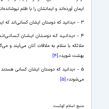
ایمان آورده‌اند و ایمانشان را با ظلم نپوشانده‌ا
3 – «بدانید که دوستان ایشان کسانى‌اند که ایمان آورده‌اند و به شکّ نیفتاده‌اند».
4 – «بـدانـیـد کـه دوسـتـان ایـشـان کـسـانـى‌ا
ملائکه با سلام به ملاقات آنان مى‌آیند و مى
بهشت شوید».
[4]
5 – «بدانید که دوستان ایشان کسانى هستند
مى‌شوند».
[5]
منبع: اسلام کوئست