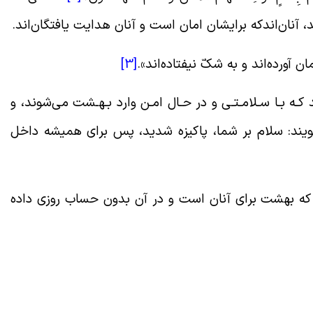
ند، آنان‌اندکه برایشان امان است و آنان هدایت یافتگان‌اند.
[3]
نـد کـه بـا سـلامـتـى و در حـال امـن وارد بـهـشت مى‌شوند، و
‌گویند: سلام بر شما، پاکیزه شدید، پس براى همیشه داخل
 که بهشت براى آنان است و در آن بدون حساب روزى داده