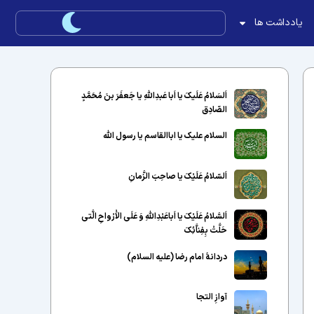
یادداشت ها
اَلسَلامُ عَلَیکَ یا اَبا عَبدِاللّهِ یا جَعفَرَ بنَ مُحَمَّدٍ
الصّادِق
السلام علیک یا اباالقاسم یا رسول الله
اَلسّلامُ عَلَیْکَ یا صاحِبَ الزَّمانِ
اَلسَّلامُ عَلَیْکَ یا اَباعَبْدِاللَّهِ وَ عَلَى الاَْرْواحِ الَّتى
حَلَّتْ بِفِناَّئِکَ
دردانهٔ امام رضا (علیه السلام)
آوازِ التجا