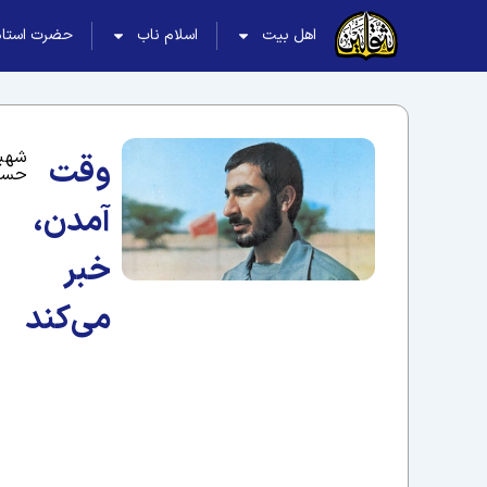
اهل بیت
اسلام ناب
حضرت استاد
شهید
وقت
حسی
آمدن،
خبر
می‌کند
در خطّ «خیبر» مستقر بودیم. دشمن در چند 
هنگام صبح، موقع اذان ظهر و تنگ غروب که می
است داخل دوجداره‌ی خاکریز داشتم می‌دویدم 