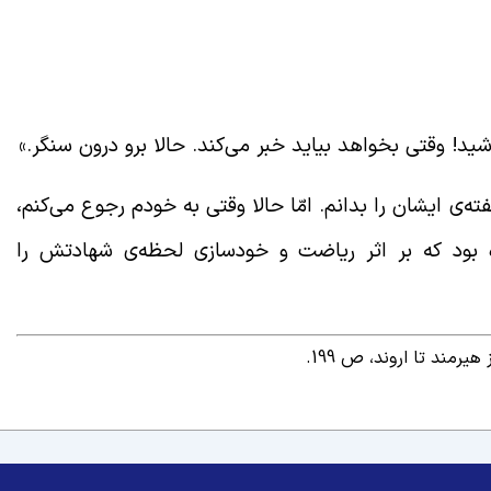
ت. تعجّب کردم، زیرا همیشه به ما سفارش می‌کرد به هیچ
 با یادآوری این توصیه، ایستادم و به ایشان گفتم: «شما
نید. چرا خودتان رعایت نمی‌کنید؟»
ید! وقتی بخواهد بیاید خبر می‌کند. حالا برو درون سنگر.»
ته‌ی ایشان را بدانم. امّا حالا وقتی به خودم رجوع می‌کنم،
ده بود که بر اثر ریاضت و خودسازی لحظه‌ی شهادتش را
 هیرمند تا اروند، ص 199.