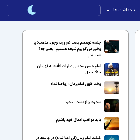
یادداشت ها
جلسه نوزدهم بحث ضرورت وجود مذهب؛ یا
وقتی می گوییم شیعه هستیم، یعنی چه؟ –
شب قدر
امام حسن مجتبی صلوات الله علیه قهرمان
جنگ جمل
وقت ظهور امام زمان ارواحنا فداه
سحرها را از دست ندهید
باید مواظب اعمال خود باشیم
حُجّت امام زمان(ارواحنا فداه) در جامعه در