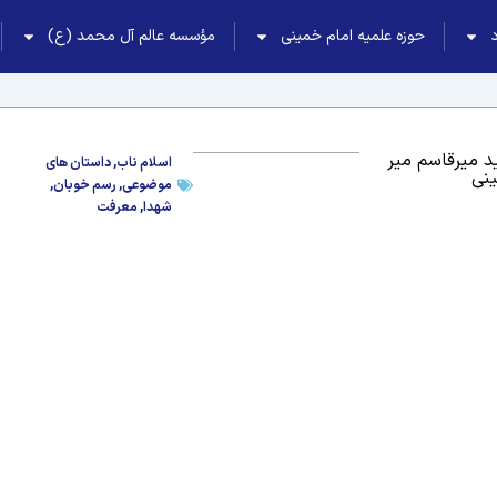
حوزه علمیه امام خمینی
مؤسسه عالم آل محمد (ع)
 میرقاسم میر
اسلام ناب
,
داستان های
نی
موضوعی
,
رسم خوبان
,
شهدا
,
معرفت
نوبت از روز به روی این خط آتش زیادی می‌ریخت؛ یکی
‌دانست بچّه‌ها برای خواندن نماز تجمّع می‌کنند. یادم
تا از اصات گلوله‌های دشمن در امان باشم. ناگهان «حاج