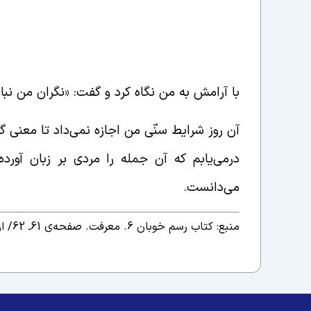
قاسم» را دیدم که با آن قمقمه‌اش وضو می‌گرف
عنوان بدون کلاه آهنی از سنگر بیرون نیاییم.
همیشه ما را به رعایت مسایل ایمنی دعوت می‌ک
با آرامش به من نگاه کرد و گفت: «نگران من نباش
آن روز شرایط سنّی من اجازه نمی‌داد تا معنی گف
درمی‌یابم که آن جمله را مردی بر زبان آور
می‌دانست.
منبع: کتاب رسم خوبان 6. معرفت. صفحه‌ی 61ـ 62/
از